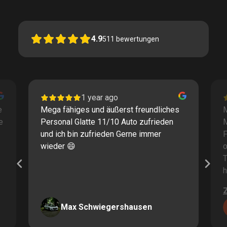
4.9
511
bewertungen
1 year ago
e
Mega fähiges und äußerst freundliches
M
e
Personal Glatte 11/10 Auto zufrieden
und ich bin zufrieden Gerne immer
F
wieder 😄
o
T
h
Max Schwiegershausen