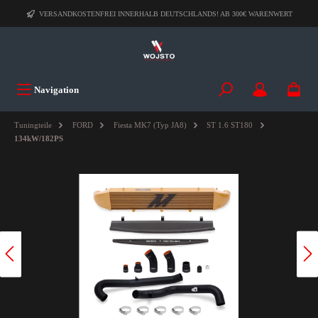
VERSANDKOSTENFREI INNERHALB DEUTSCHLANDS! AB 300€ WARENWERT
Navigation
Tuningteile
FORD
Fiesta MK7 (Typ JA8)
ST 1.6 ST180
134kW/182PS