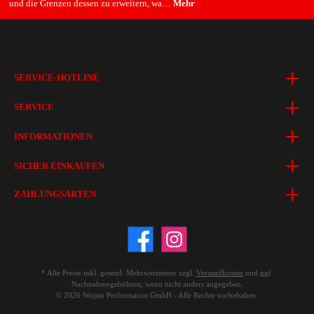
und die Grenzen dessen zu erweitern, wa…
Mehr
SERVICE-HOTLINE
SERVICE
INFORMATIONEN
SICHER EINKAUFEN
ZAHLUNGSARTEN
* Alle Preise inkl. gesetzl. Mehrwertsteuer zzgl.
Versandkosten
und ggf.
Nachnahmegebühren, wenn nicht anders angegeben.
© 2026 Wojsto Performance GmbH - Alle Rechte vorbehalten.