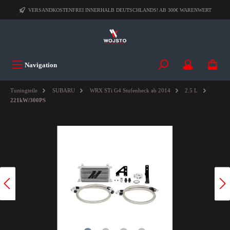
VERSANDKOSTENFREI INNERHALB DEUTSCHLANDS! AB 300€ WARENWERT
Navigation
Tuningteile
SUBARU
WRX STi G4 Stufenheck ab 2014
2.5 L
221kW/300PS