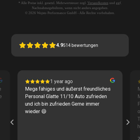
* Alle Preise inkl. gesetzl. Mehrwertsteuer zzgl.
Versandkosten
und ggf.
Nachnahmegebühren, wenn nicht anders angegeben.
© 2026 Wojsto Performance GmbH - Alle Rechte vorbehalten.
4.9
514
bewertungen
1 year ago
e
Mega fähiges und äußerst freundliches
M
e
Personal Glatte 11/10 Auto zufrieden
und ich bin zufrieden Gerne immer
F
wieder 😄
o
T
h