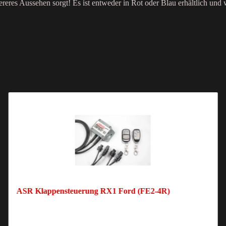
bereres Aussehen sorgt! Es ist entweder in Rot oder Blau erhältlich und
ASR Klappensteuerung RX1 Ford (FE2-4R)