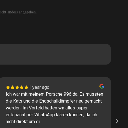
cht anders angegeben.
1 year ago
Ich war mit meinem Porsche 996 da. Es mussten
I
die Kats und die Endschalldämpfer neu gemacht
P
werden. Im Vorfeld hatten wir alles super
s
entspannt per WhatsApp klären können, da ich
M
nicht direkt um di...
K