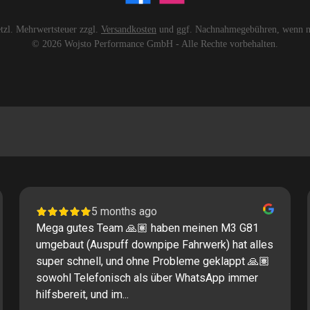
setzl. Mehrwertsteuer zzgl.
Versandkosten
und ggf. Nachnahmegebühren, wenn ni
© 2026 Wojsto Performance GmbH - Alle Rechte vorbehalten.
5 months ago
Mega gutes Team 🙏🏽 haben meinen M3 G81
umgebaut (Auspuff downpipe Fahrwerk) hat alles
super schnell, und ohne Probleme geklappt 🙏🏽
sowohl Telefonisch als über WhatsApp immer
hilfsbereit, und im...