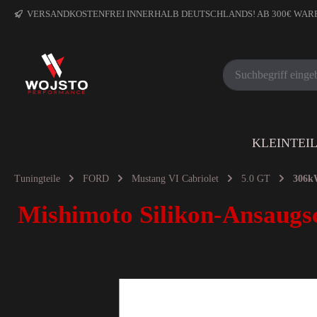
VERSANDKOSTENFREI INNERHALB DEUTSCHLANDS! AB 300€ WA
KLEINTEI
Tuningteile
FORD
Mustang VI Cabriolet
5.0 GT
306k
Mishimoto Silikon-Ansaugs