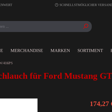
RENWERT
SCHNELLSTMÖGLICHER VERSAN
LE
MERCHANDISE
MARKEN
SORTIMENT
W/416PS
chlauch für Ford Mustang GT
174,27 