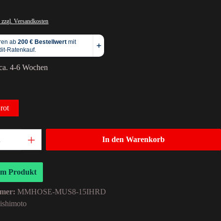
 zzgl. Versandkosten
 ca. 4-6 Wochen
rot
In den Warenkorb
um Produkt
mer:
MMHOSE-MUS8-15IHRD
ishimoto