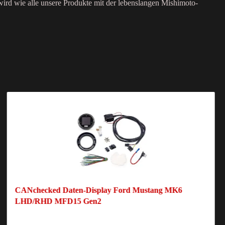
 wird wie alle unsere Produkte mit der lebenslangen Mishimoto-
CANchecked Daten-Display Ford Mustang MK6
LHD/RHD MFD15 Gen2