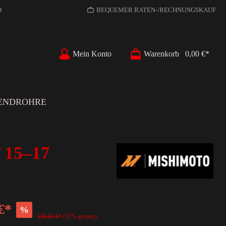
D
BEQUEMER RATEN-/RECHNUNGSKAUF
Mein Konto
Warenkorb
0,00 €*
ENDROHRE
 15–17
€*
%
198,03 €*
(12% gespart)