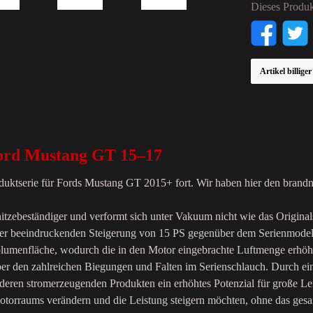
Dieses Produk
Artikel billige
Ford Mustang GT 15–17
roduktserie für Fords Mustang GT 2015+ fort. Wir haben hier den bran
t hitzebeständiger und verformt sich unter Vakuum nicht wie das Origina
 einer beeindruckenden Steigerung von 15 PS gegenüber dem Serienmodel
lumenfläche, wodurch die in den Motor eingebrachte Luftmenge erhöh
über den zahlreichen Biegungen und Falten im Serienschlauch. Durch e
deren stromerzeugenden Produkten ein erhöhtes Potenzial für große Le
 Motorraums verändern und die Leistung steigern möchten, ohne das ge