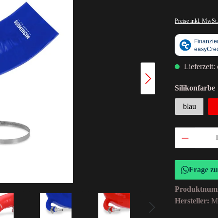
Preise inkl. MwSt.
Lieferzeit:
Silikonfarbe
blau
Frage z
Produktnum
Hersteller:
M