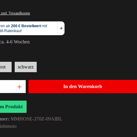
 zzgl. Versandkosten
 ca. 4-6 Wochen
rot
schwarz
In den Warenkorb
um Produkt
mer:
MMHOSE-370Z-09AIBL
ishimoto