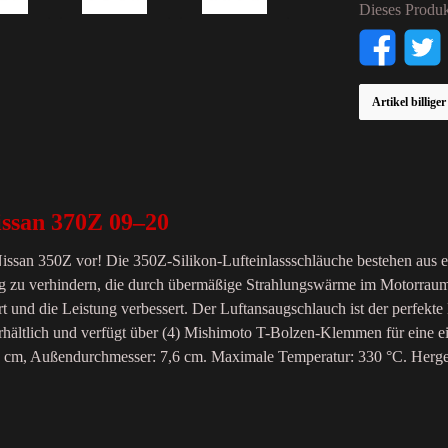
Dieses Produk
Artikel billige
issan 370Z 09–20
en Nissan 350Z vor! Die 350Z-Silikon-Lufteinlassschläuche bestehen au
ng zu verhindern, die durch übermäßige Strahlungswärme im Motorrau
t und die Leistung verbessert. Der Luftansaugschlauch ist der perfekt
hältlich und verfügt über (4) Mishimoto T-Bolzen-Klemmen für eine ein
 cm, Außendurchmesser: 7,6 cm. Maximale Temperatur: 330 °C. Hergest