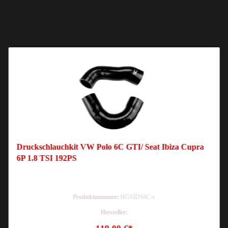
Druckschlauchkit VW Polo 6C GTI/ Seat Ibiza Cupra
6P 1.8 TSI 192PS
Produktnummer:
HGSIDS6C-s
Hersteller: