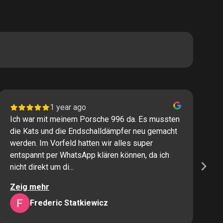
1 year ago
Ich war mit meinem Porsche 996 da. Es mussten
I
die Kats und die Endschalldämpfer neu gemacht
P
werden. Im Vorfeld hatten wir alles super
s
entspannt per WhatsApp klären können, da ich
M
nicht direkt um di...
K
Zeig mehr
Z
Frederic Statkiewicz