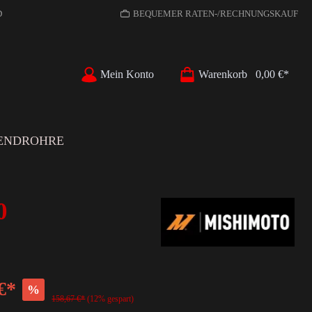
D
BEQUEMER RATEN-/RECHNUNGSKAUF
Mein Konto
Warenkorb
0,00 €*
ENDROHRE
0
€*
%
158,67 €*
(12% gespart)