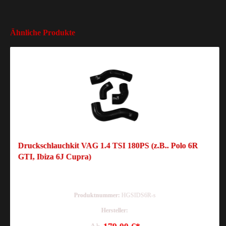
Ähnliche Produkte
Druckschlauchkit VAG 1.4 TSI 180PS (z.B.. Polo 6R
GTI, Ibiza 6J Cupra)
Produktnummer:
HGSIDS6R-s
Hersteller: