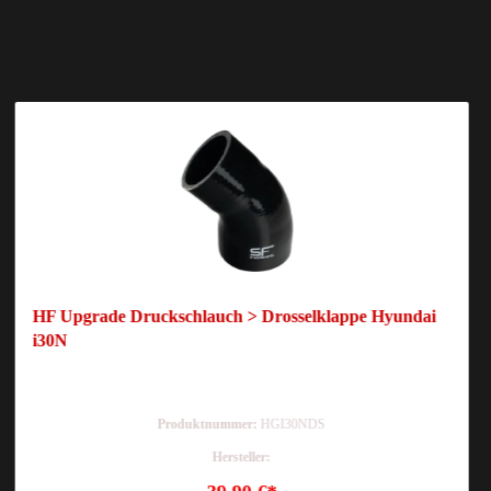
HF Upgrade Druckschlauch > Drosselklappe Hyundai
i30N
Produktnummer:
HGI30NDS
Hersteller: