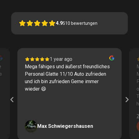
4.9
510
bewertungen
1 year ago
e
Mega fähiges und äußerst freundliches
M
e
Personal Glatte 11/10 Auto zufrieden
und ich bin zufrieden Gerne immer
F
wieder 😄
o
T
h
Max Schwiegershausen