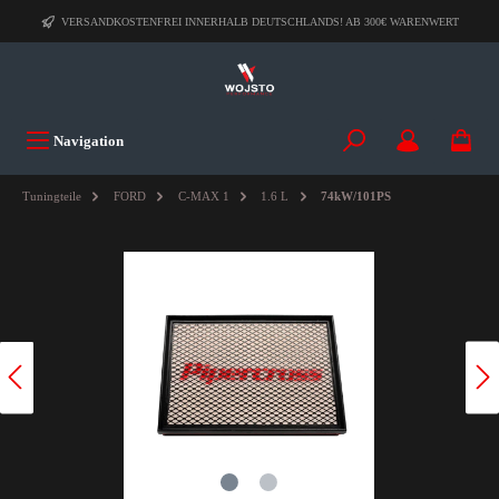
VERSANDKOSTENFREI INNERHALB DEUTSCHLANDS! AB 300€ WARENWERT
Navigation
Tuningteile
FORD
C-MAX 1
1.6 L
74kW/101PS