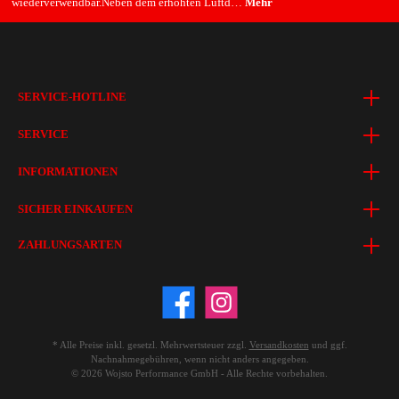
wiederverwendbar.Neben dem erhöhten Luftd…
Mehr
SERVICE-HOTLINE
SERVICE
INFORMATIONEN
SICHER EINKAUFEN
ZAHLUNGSARTEN
* Alle Preise inkl. gesetzl. Mehrwertsteuer zzgl.
Versandkosten
und ggf.
Nachnahmegebühren, wenn nicht anders angegeben.
© 2026 Wojsto Performance GmbH - Alle Rechte vorbehalten.