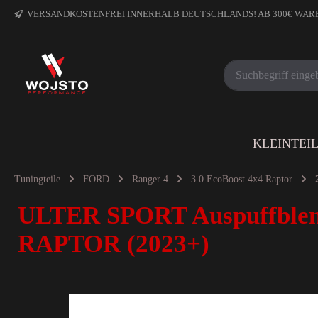
VERSANDKOSTENFREI INNERHALB DEUTSCHLANDS! AB 300€ WA
KLEINTEI
Tuningteile
FORD
Ranger 4
3.0 EcoBoost 4x4 Raptor
ULTER SPORT Auspuffble
RAPTOR (2023+)