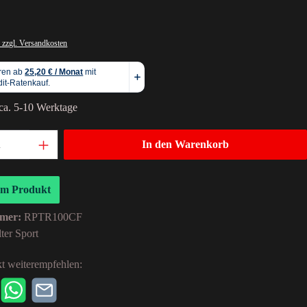
 zzgl. Versandkosten
 ca. 5-10 Werktage
In den Warenkorb
um Produkt
mer:
RPTR100CF
ter Sport
t weiterempfehlen: