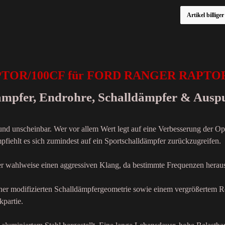
Artikel billige
APTOR/100CF für FORD RANGER RAPTOR
dämpfer, Endrohre, Schalldämpfer & Ausp
 und unscheinbar. Wer vor allem Wert legt auf eine Verbesserung der Op
fiehlt es sich zumindest auf ein Sportschalldämpfer zurückzugreifen.
der wahlweise einen aggressiven Klang, da bestimmte Frequenzen heraus
einer modifizierten Schalldämpfergeometrie sowie einem vergrößertem R
kpartie.