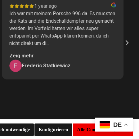
1 year ago
Ich war mit meinem Porsche 996 da. Es mussten
I
die Kats und die Endschalldämpfer neu gemacht
P
werden. Im Vorfeld hatten wir alles super
s
entspannt per WhatsApp klären können, da ich
M
nicht direkt um di...
K
Zeig mehr
Z
Frederic Statkiewicz
DE
sch notwendige
Konfigurieren
Alle Cookies akzeptieren