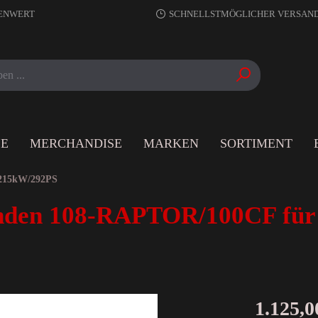
RENWERT
SCHNELLSTMÖGLICHER VERSAN
LE
MERCHANDISE
MARKEN
SORTIMENT
215kW/292PS
nden 108-RAPTOR/100CF f
1.125,0