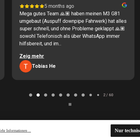
5 months ago
Mega gutes Team 🙏🏽 haben meinen M3 G81
umgebaut (Auspuff downpipe Fahrwerk) hat alles
super schnell, und ohne Probleme geklappt 🙏🏽
sowohl Telefonisch als über WhatsApp immer
hilfsbereit, und im...
Zeig mehr
Tobias He
2 / 60
Nur techni
ehr Informationen ...