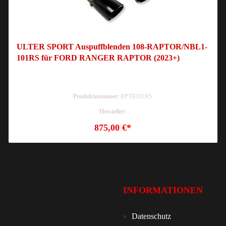
ULTER SPORT Auspuffblenden 108-RAPTOR/NBL1-
101RS für FORD RANGER RAPTOR (2023+)
Produktnummer:
RPTR101RS
Hersteller:
875,00 €*
INFORMATIONEN
Datenschutz