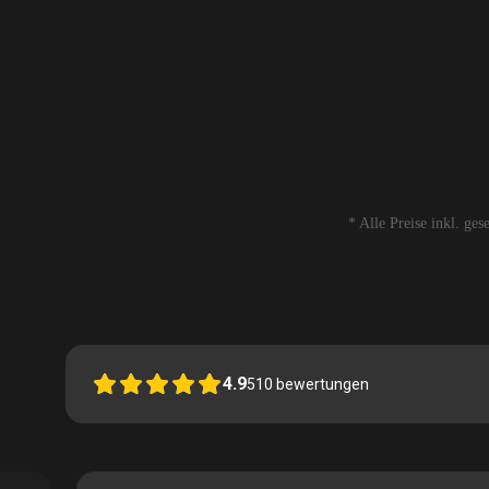
* Alle Preise inkl. ge
4.9
510
bewertungen