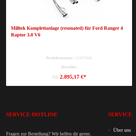
Milltek Komplettanlage (resonated) für Ford Ranger 4
Raptor 3.0 V6
Produktnummer:
SSXFD448
Hersteller:
Ab
2.895,17 €*
SERVICE-HOTLINE
SERVICE
Über uns
Fragen zur Bestellung? Wir helfen dir gerne.