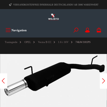
VERSANDKOSTENFREI INNERHALB DEUTSCHLANDS! AB 300€ WARENWERT
Navigation
Tuningteile
OPEL
Vectra B CC
1.6 i 16V
74kW/101PS