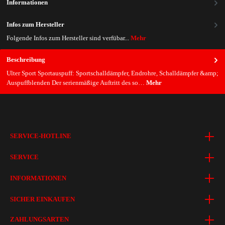
Informationen
Infos zum Hersteller
Folgende Infos zum Hersteller sind verfübar...
Mehr
Beschreibung
Ulter Sport Sportauspuff: Sportschalldämpfer, Endrohre, Schalldämpfer &amp;
Auspuffblenden Der serienmäßige Auftritt des so…
Mehr
SERVICE-HOTLINE
SERVICE
INFORMATIONEN
SICHER EINKAUFEN
ZAHLUNGSARTEN