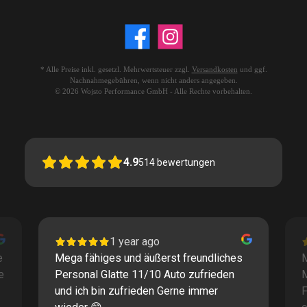
* Alle Preise inkl. gesetzl. Mehrwertsteuer zzgl.
Versandkosten
und ggf.
Nachnahmegebühren, wenn nicht anders angegeben.
© 2026 Wojsto Performance GmbH - Alle Rechte vorbehalten.
4.9
514
bewertungen
1 year ago
e
Mega fähiges und äußerst freundliches
M
e
Personal Glatte 11/10 Auto zufrieden
und ich bin zufrieden Gerne immer
F