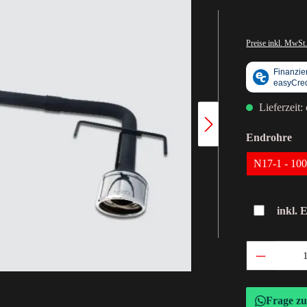
Preise inkl. MwSt.
Lieferzeit:
Endrohre
N17-1 - 1
inkl. 
Frage z