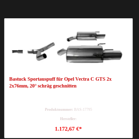
Bastuck Sportauspuff für Opel Vectra C GTS 2x
2x76mm, 20° schräg geschnitten
Produktnummer:
BAS-17795
Hersteller:
1.172,67 €*