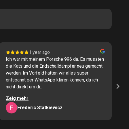
1 year ago
Ich war mit meinem Porsche 996 da. Es mussten
I
die Kats und die Endschalldämpfer neu gemacht
P
werden. Im Vorfeld hatten wir alles super
s
entspannt per WhatsApp klären können, da ich
M
nicht direkt um di...
K
Zeig mehr
Z
Frederic Statkiewicz