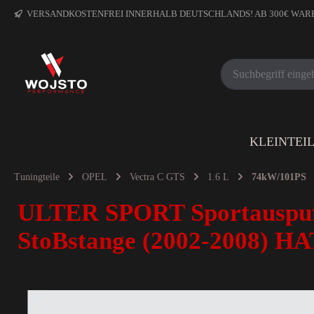
VERSANDKOSTENFREI INNERHALB DEUTSCHLANDS! AB 300€ WA
KLEINTEI
Tuningteile
OPEL
Vectra C GTS
1.6 L
74kW/101PS
ULTER SPORT Sportauspuff 
StoBstange (2002-2008)