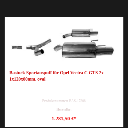
Bastuck Sportauspuff für Opel Vectra C GTS 2x
1x120x80mm, oval
Produktnummer:
BAS-17808
Hersteller:
1.281,50 €*