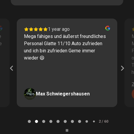
1 year ago
e
Mega fähiges und äußerst freundliches
M
e
Personal Glatte 11/10 Auto zufrieden
und ich bin zufrieden Gerne immer
F
wieder 😄
o
T
h
Max Schwiegershausen
Page
2
2 / 60
of