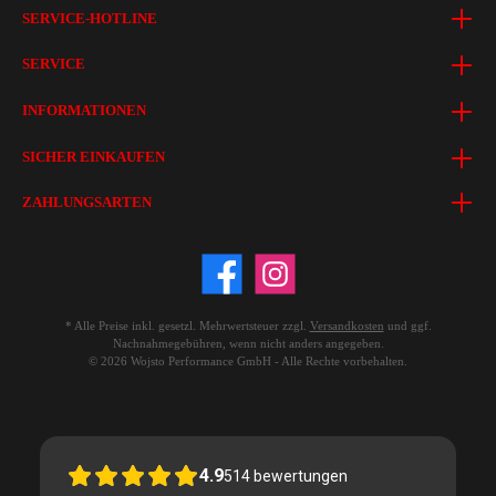
SERVICE-HOTLINE
SERVICE
INFORMATIONEN
SICHER EINKAUFEN
ZAHLUNGSARTEN
* Alle Preise inkl. gesetzl. Mehrwertsteuer zzgl.
Versandkosten
und ggf.
Nachnahmegebühren, wenn nicht anders angegeben.
© 2026 Wojsto Performance GmbH - Alle Rechte vorbehalten.
4.9
514
bewertungen