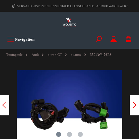
VERSANDKOSTENFREI INNERHALB DEUTSCHLANDS! AB 300€ WARENWERT
Navigation
Tuningteile
Audi
e-tron GT
quattro
350kW/476PS