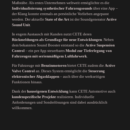
Maßstäbe. Als erstes Unternehmen weltweit ermöglichte es die
Individualisierung synthetischer Fahrzeugsounds
über eine App –
der Klang konnte erstmals an persönliche Vorlieben angepasst
werden. Der aktuelle
State of the Art
ist der Soundgenerator
Active
Sound Unit
.
In engem Austausch mit Kunden nutzt CETE deren
Rückmeldungen als Grundlage für neue Entwicklungen
. Neben
dem bekannten Sound Booster entstand so die
Active Suspension
Control
– ein per App steuerbares
Modul zur Tieferlegung von
Fahrzeugen mit serienmäßigem Luftfahrwerk
.
Für Fahrzeuge mit
Benzinmotoren
bietet CETE zudem die
Active
Valve Control
an. Dieses System ermöglicht die
Steuerung
elektronischer Abgasklappen
– auch über die werkseitigen
Funktionen hinaus.
Dank der
hauseigenen Entwicklung
kann CETE Automotive auch
kundenspezifische Projekte
realisieren. Individuelle
Anforderungen und Sonderlösungen sind dabei ausdrücklich
willkommen.