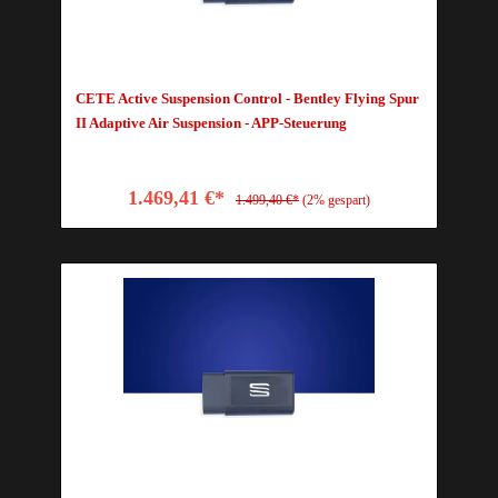
CETE Active Suspension Control - Bentley Flying Spur
II Adaptive Air Suspension - APP-Steuerung
1.469,41 €*
1.499,40 €*
(2% gespart)