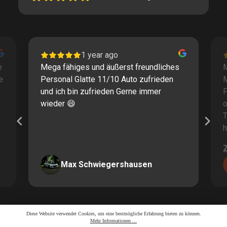
1 year ago
e
Mega fähiges und äußerst freundliches
M
e
Personal Glatte 11/10 Auto zufrieden
und ich bin zufrieden Gerne immer
F
wieder 😄
o
T
h
Max Schwiegershausen
Page
2
2 / 60
Diese Website verwendet Cookies, um eine bestmögliche Erfahrung bieten zu können.
Mehr Informationen ...
of