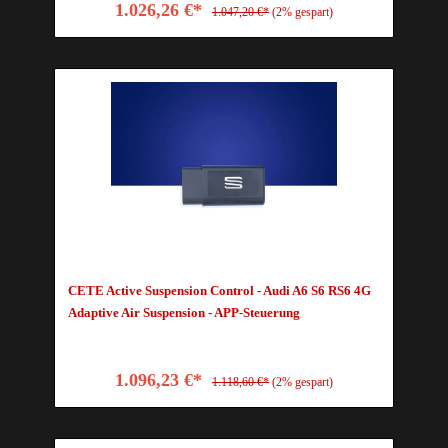
1.026,26 €*
1.047,20 €*
(2% gespart)
CETE Active Suspension Control - Audi A6 S6 RS6 4G
Adaptive Air Suspension - APP-Steuerung
1.096,23 €*
1.118,60 €*
(2% gespart)