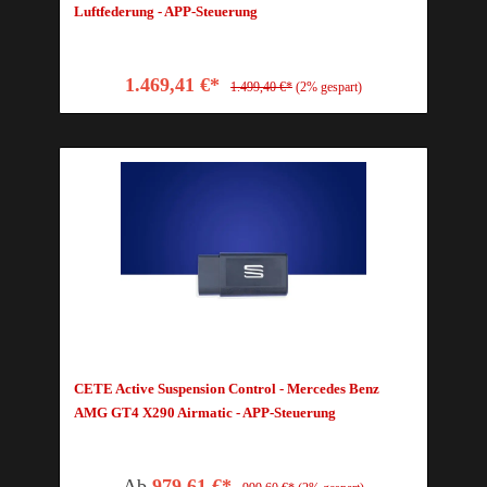
Luftfederung - APP-Steuerung
1.469,41 €*
1.499,40 €*
(2% gespart)
CETE Active Suspension Control - Mercedes Benz
AMG GT4 X290 Airmatic - APP-Steuerung
Ab
979,61 €*