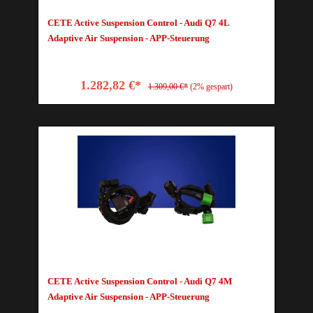
CETE Active Suspension Control - Audi Q7 4L
Adaptive Air Suspension - APP-Steuerung
1.282,82 €*
1.309,00 €*
(2% gespart)
CETE Active Suspension Control - Audi Q7 4M
Adaptive Air Suspension - APP-Steuerung