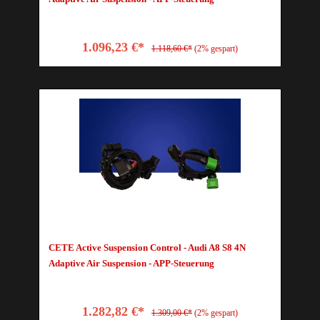
1.096,23 €*
1.118,60 €*
(2% gespart)
CETE Active Suspension Control - Audi A8 S8 4N
Adaptive Air Suspension - APP-Steuerung
1.282,82 €*
1.309,00 €*
(2% gespart)