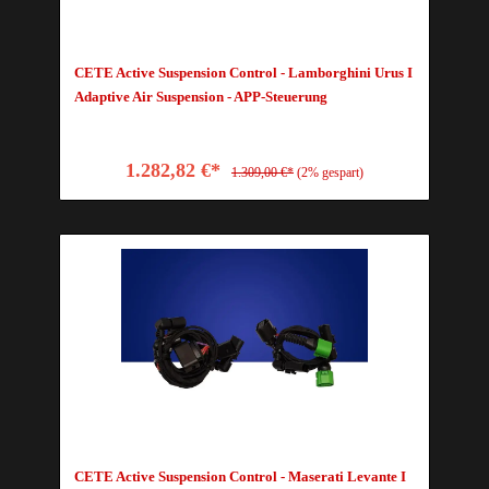
CETE Active Suspension Control - Lamborghini Urus I
Adaptive Air Suspension - APP-Steuerung
1.282,82 €*
1.309,00 €*
(2% gespart)
CETE Active Suspension Control - Maserati Levante I