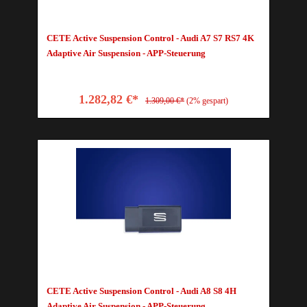
CETE Active Suspension Control - Audi A7 S7 RS7 4K
Adaptive Air Suspension - APP-Steuerung
1.282,82 €*
1.309,00 €*
(2% gespart)
CETE Active Suspension Control - Audi A8 S8 4H
Adaptive Air Suspension - APP-Steuerung