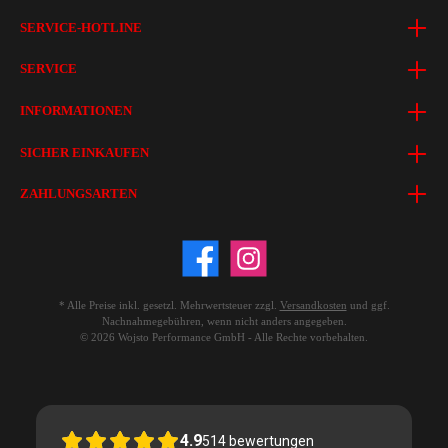
SERVICE-HOTLINE
SERVICE
INFORMATIONEN
SICHER EINKAUFEN
ZAHLUNGSARTEN
* Alle Preise inkl. gesetzl. Mehrwertsteuer zzgl.
Versandkosten
und ggf.
Nachnahmegebühren, wenn nicht anders angegeben.
© 2026 Wojsto Performance GmbH - Alle Rechte vorbehalten.
4.9
514
bewertungen