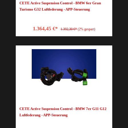
CETE Active Suspension Control - BMW 6er Gran
Turismo G32 Luftfederung - APP-Steuerung
1.364,45 €*
1.392,30 €*
(2% gespart)
CETE Active Suspension Control - BMW 7er G11 G12
Luftfederung - APP-Steuerung