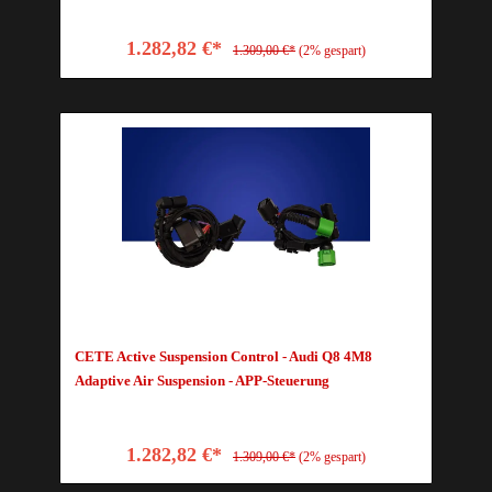
1.282,82 €*
1.309,00 €*
(2% gespart)
CETE Active Suspension Control - Audi Q8 4M8
Adaptive Air Suspension - APP-Steuerung
1.282,82 €*
1.309,00 €*
(2% gespart)