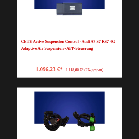
CETE Active Suspension Control - Audi A7 S7 RS7 4G
Adaptive Air Suspension - APP-Steuerung
1.096,23 €*
1.118,60 €*
(2% gespart)