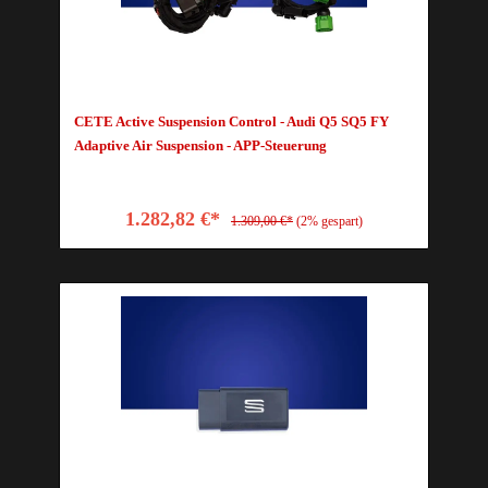
CETE Active Suspension Control - Audi Q5 SQ5 FY
Adaptive Air Suspension - APP-Steuerung
1.282,82 €*
1.309,00 €*
(2% gespart)