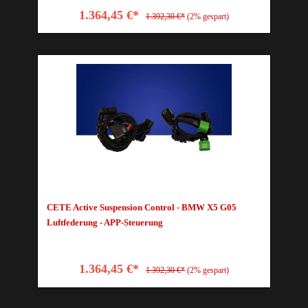
1.364,45 €*
1.392,30 €*
(2% gespart)
CETE Active Suspension Control - BMW X5 G05
Luftfederung - APP-Steuerung
1.364,45 €*
1.392,30 €*
(2% gespart)