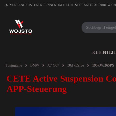
VERSANDKOSTENFREI INNERHALB DEUTSCHLANDS! AB 300€ WA
KLEINTEI
Tuningteile
BMW
X7 G07
30d xDrive
195kW/265PS
CETE Active Suspension Co
APP-Steuerung