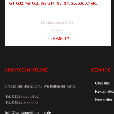
GT G32, 7er G11, 8er G14, X3, X4, X5, X6, X7 etc.
Produktnummer:
PP2024
Hersteller:
Ab
69,90 €*
SERVICE-HOTLINE
SERVICE
Über uns
Fragen zur Bestellung? Wir helfen dir gerne.
Reklamatio
Tel. 0159 0635 0102
Newsletter
Tel. 04822 3600506
info@wojstoperformance.de