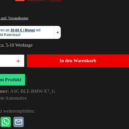
1.392,30 €*
(2% gespart)
 zzgl. Versandkosten
 ca. 5-10 Werktage
In den Warenkorb
um Produkt
mer:
ASC-BLE-BMW-X7_G
ete Automotive
t weiterempfehlen: