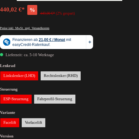
440,02 €*
%
449,00 €*
(2% gespart)
Preise inkl. MwSt. zzgl. Versandkosten
Lieferzeit: ca. 5-10 Werktage
Lenkrad
Linkslenker (LHD)
Rechtslenker (RHD)
Steuerung
ESP-Steuerung
Fahrprofil-Steuerung
Variante
Facelift
Vorfacelift
Version