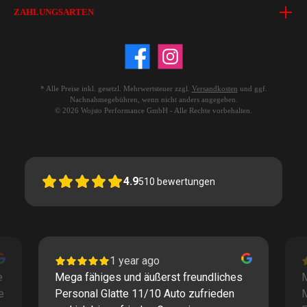
ZAHLUNGSARTEN
* Alle Preise inkl. gesetzl. Mehrwertsteuer zzgl.
Versandkosten
und ggf.
Nachnahmegebühren, wenn nicht anders angegeben.
© 2026 Wojsto Performance GmbH - Alle Rechte vorbehalten.
4.9
510
bewertungen
1 year ago
e
Mega fähiges und äußerst freundliches
M
e
Personal Glatte 11/10 Auto zufrieden