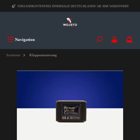
VERSANDKOSTENFREI INNERHALB DEUTSCHLANDS! AB 300€ WARENWERT
Navigation
Sortiment
Klappensteuerung