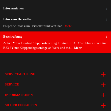
Informationen
Infos zum Hersteller
Folgende Infos zum Hersteller sind verfübar...
Mehr
Beschreibung
Active Valve Control Klappensteuerung für Audi RS3 8YSie fahren einen Audi
RS3 8Y mit Klappenabgasanlage ab Werk und mö…
Mehr
SERVICE-HOTLINE
SERVICE
INFORMATIONEN
SICHER EINKAUFEN