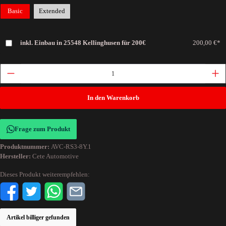
Basic
Extended
inkl. Einbau in 25548 Kellinghusen für 200€
200,00 €*
In den Warenkorb
Frage zum Produkt
Produktnummer:
AVC-RS3-8Y.1
Hersteller:
Cete Automotive
Dieses Produkt weiterempfehlen:
Artikel billiger gefunden