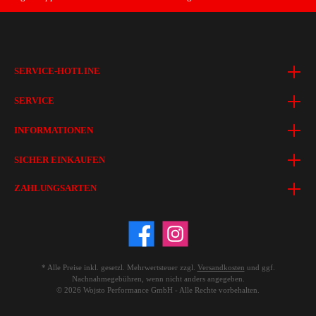
SERVICE-HOTLINE
SERVICE
INFORMATIONEN
SICHER EINKAUFEN
ZAHLUNGSARTEN
* Alle Preise inkl. gesetzl. Mehrwertsteuer zzgl.
Versandkosten
und ggf.
Nachnahmegebühren, wenn nicht anders angegeben.
© 2026 Wojsto Performance GmbH - Alle Rechte vorbehalten.