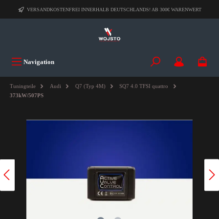
VERSANDKOSTENFREI INNERHALB DEUTSCHLANDS! AB 300€ WARENWERT
Navigation
Tuningteile
Audi
Q7 (Typ 4M)
SQ7 4.0 TFSI quattro
373kW/507PS