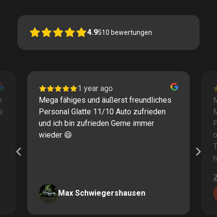
4.9
510
bewertungen
1 year ago
e
Mega fähiges und äußerst freundliches
M
e
Personal Glatte 11/10 Auto zufrieden
und ich bin zufrieden Gerne immer
F
wieder 😄
o
T
h
Max Schwiegershausen