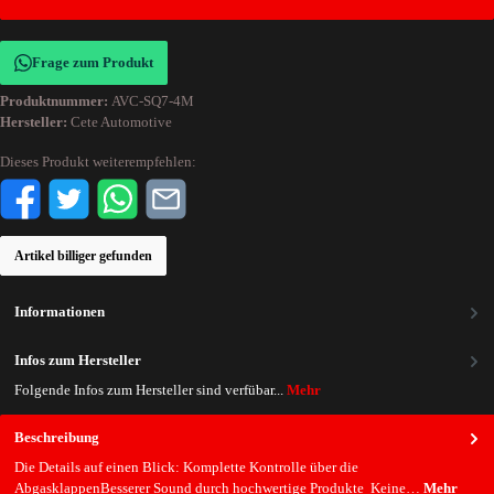
Frage zum Produkt
Produktnummer:
AVC-SQ7-4M
Hersteller:
Cete Automotive
Dieses Produkt weiterempfehlen:
Artikel billiger gefunden
Informationen
Infos zum Hersteller
Folgende Infos zum Hersteller sind verfübar...
Mehr
Beschreibung
Die Details auf einen Blick: Komplette Kontrolle über die
AbgasklappenBesserer Sound durch hochwertige Produkte Keine…
Mehr