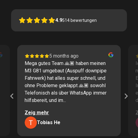
4.9
514
bewertungen
5 months ago
Mega gutes Team 🙏🏽 haben meinen
I
M3 G81 umgebaut (Auspuff downpipe
m
Fahrwerk) hat alles super schnell, und
E
ohne Probleme geklappt 🙏🏽 sowohl
I
Telefonisch als über WhatsApp immer
e
hilfsbereit, und im...
d
Zeig mehr
Tobias He