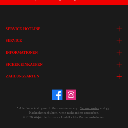
SERVICE-HOTLINE
SERVICE
INFORMATIONEN
SICHER EINKAUFEN
ZAHLUNGSARTEN
* Alle Preise inkl. gesetzl. Mehrwertsteuer zzgl.
Versandkosten
und ggf.
Nachnahmegebühren, wenn nicht anders angegeben.
© 2026 Wojsto Performance GmbH - Alle Rechte vorbehalten.