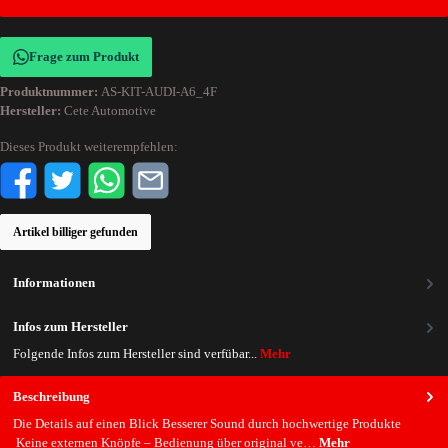
Frage zum Produkt
Produktnummer:
AS-KIT-AUDI-A6_4F
Hersteller:
Cete Automotive
Dieses Produkt weiterempfehlen:
Artikel billiger gefunden
Informationen
Infos zum Hersteller
Folgende Infos zum Hersteller sind verfübar...
Mehr
Beschreibung
Die Details auf einen Blick Besserer Sound durch hochwertige Produkte
Keine externen Knöpfe – Bedienung über original ve…
Mehr