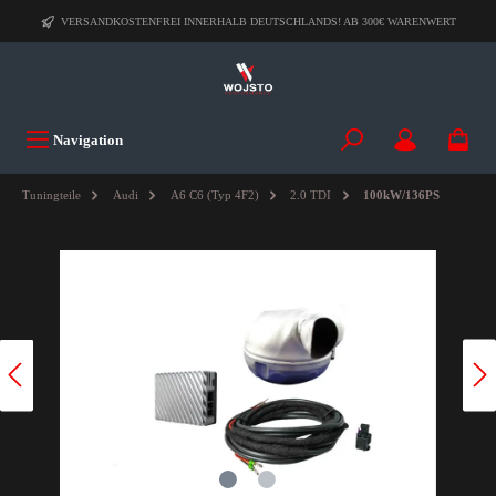
VERSANDKOSTENFREI INNERHALB DEUTSCHLANDS! AB 300€ WARENWERT
Navigation
Tuningteile
Audi
A6 C6 (Typ 4F2)
2.0 TDI
100kW/136PS