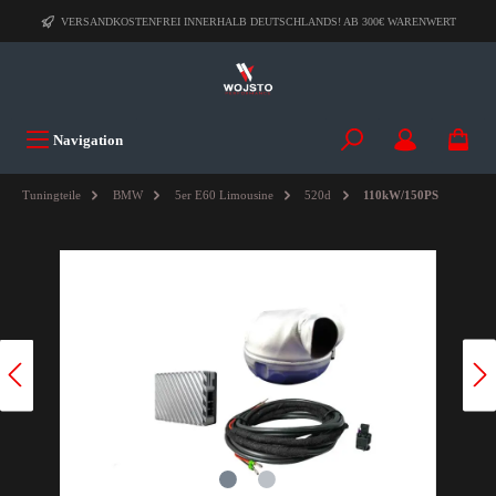
VERSANDKOSTENFREI INNERHALB DEUTSCHLANDS! AB 300€ WARENWERT
Navigation
Tuningteile
BMW
5er E60 Limousine
520d
110kW/150PS