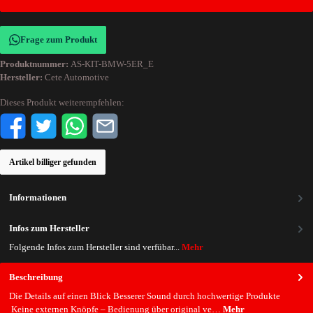
Frage zum Produkt
Produktnummer:
AS-KIT-BMW-5ER_E
Hersteller:
Cete Automotive
Dieses Produkt weiterempfehlen:
Artikel billiger gefunden
Informationen
Infos zum Hersteller
Folgende Infos zum Hersteller sind verfübar...
Mehr
Beschreibung
Die Details auf einen Blick Besserer Sound durch hochwertige Produkte
Keine externen Knöpfe – Bedienung über original ve…
Mehr