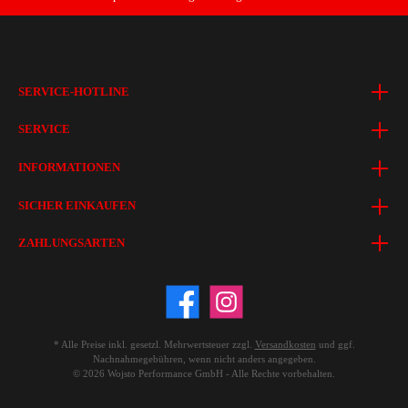
SERVICE-HOTLINE
SERVICE
INFORMATIONEN
SICHER EINKAUFEN
ZAHLUNGSARTEN
* Alle Preise inkl. gesetzl. Mehrwertsteuer zzgl.
Versandkosten
und ggf.
Nachnahmegebühren, wenn nicht anders angegeben.
© 2026 Wojsto Performance GmbH - Alle Rechte vorbehalten.