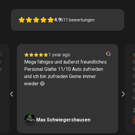
4.9
511
bewertungen
1 year ago
e
Mega fähiges und äußerst freundliches
M
e
Personal Glatte 11/10 Auto zufrieden
und ich bin zufrieden Gerne immer
F
wieder 😄
o
T
h
Max Schwiegershausen