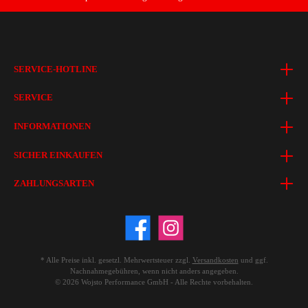
SERVICE-HOTLINE
SERVICE
INFORMATIONEN
SICHER EINKAUFEN
ZAHLUNGSARTEN
* Alle Preise inkl. gesetzl. Mehrwertsteuer zzgl.
Versandkosten
und ggf.
Nachnahmegebühren, wenn nicht anders angegeben.
© 2026 Wojsto Performance GmbH - Alle Rechte vorbehalten.