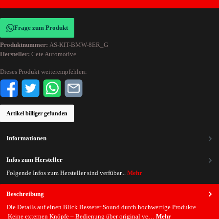
Frage zum Produkt
Produktnummer:
AS-KIT-BMW-8ER_G
Hersteller:
Cete Automotive
Dieses Produkt weiterempfehlen:
Artikel billiger gefunden
Informationen
Infos zum Hersteller
Folgende Infos zum Hersteller sind verfübar...
Mehr
Beschreibung
Die Details auf einen Blick Besserer Sound durch hochwertige Produkte
Keine externen Knöpfe – Bedienung über original ve…
Mehr