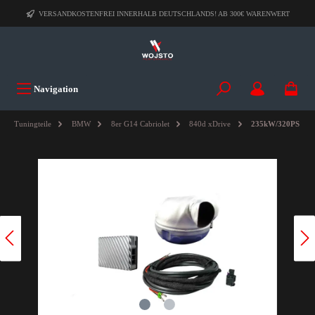
VERSANDKOSTENFREI INNERHALB DEUTSCHLANDS! AB 300€ WARENWERT
Navigation
Tuningteile
BMW
8er G14 Cabriolet
840d xDrive
235kW/320PS