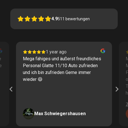
4.9
511
bewertungen
1 year ago
e
Mega fähiges und äußerst freundliches
M
e
Personal Glatte 11/10 Auto zufrieden
und ich bin zufrieden Gerne immer
F
wieder 😄
o
T
h
Max Schwiegershausen