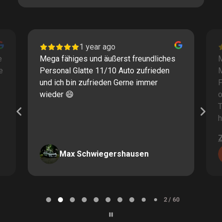
1 year ago
e
Mega fähiges und äußerst freundliches
M
e
Personal Glatte 11/10 Auto zufrieden
und ich bin zufrieden Gerne immer
F
wieder 😄
o
T
h
Max Schwiegershausen
Page
2
2 / 60
of