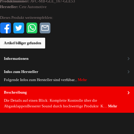
Produktnummer:
AVC-MB-GLE_167-GLE53
Hersteller:
Cete Automotive
Dieses Produkt weiterempfehlen:
Artikel billiger gefunden
Informationen
Infos zum Hersteller
Folgende Infos zum Hersteller sind verfübar...
Mehr
Beschreibung
Die Details auf einen Blick: Komplette Kontrolle über die
AbgasklappenBesserer Sound durch hochwertige Produkte K…
Mehr