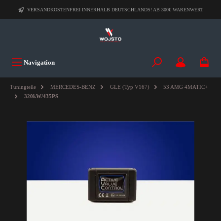
VERSANDKOSTENFREI INNERHALB DEUTSCHLANDS! AB 300€ WARENWERT
Navigation
Tuningteile
MERCEDES-BENZ
GLE (Typ V167)
53 AMG 4MATIC+
320kW/435PS