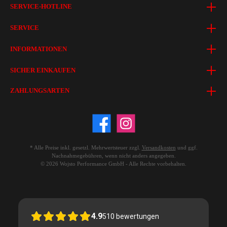
SERVICE-HOTLINE
SERVICE
INFORMATIONEN
SICHER EINKAUFEN
ZAHLUNGSARTEN
* Alle Preise inkl. gesetzl. Mehrwertsteuer zzgl.
Versandkosten
und ggf.
Nachnahmegebühren, wenn nicht anders angegeben.
© 2026 Wojsto Performance GmbH - Alle Rechte vorbehalten.
4.9
510
bewertungen