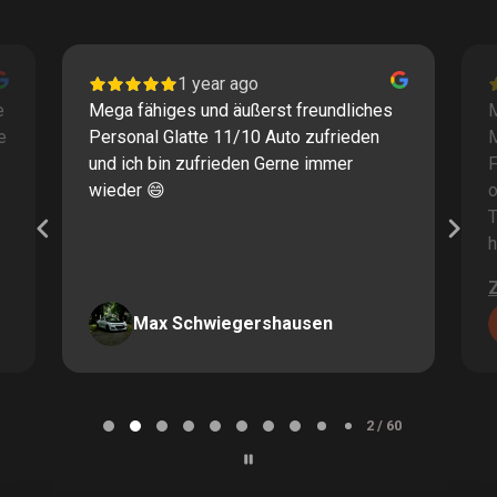
1 year ago
e
Mega fähiges und äußerst freundliches
M
e
Personal Glatte 11/10 Auto zufrieden
und ich bin zufrieden Gerne immer
F
wieder 😄
o
T
h
Max Schwiegershausen
Page
2
2 / 60
of
60