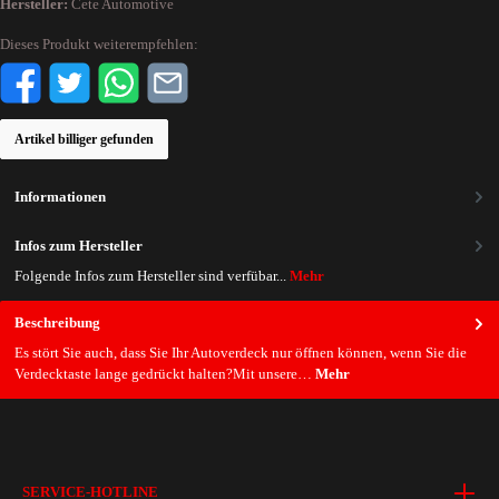
Hersteller:
Cete Automotive
Dieses Produkt weiterempfehlen:
Artikel billiger gefunden
Informationen
Infos zum Hersteller
Folgende Infos zum Hersteller sind verfübar...
Mehr
Beschreibung
Es stört Sie auch, dass Sie Ihr Autoverdeck nur öffnen können, wenn Sie die
Verdecktaste lange gedrückt halten?Mit unsere…
Mehr
SERVICE-HOTLINE