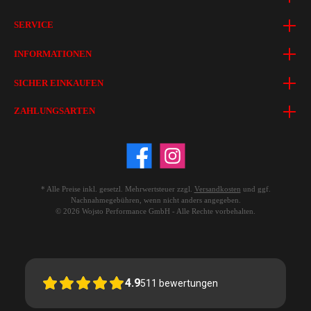
SERVICE
INFORMATIONEN
SICHER EINKAUFEN
ZAHLUNGSARTEN
* Alle Preise inkl. gesetzl. Mehrwertsteuer zzgl.
Versandkosten
und ggf.
Nachnahmegebühren, wenn nicht anders angegeben.
© 2026 Wojsto Performance GmbH - Alle Rechte vorbehalten.
4.9
511
bewertungen