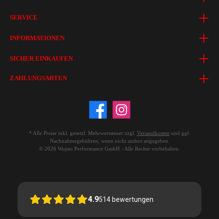
SERVICE
INFORMATIONEN
SICHER EINKAUFEN
ZAHLUNGSARTEN
* Alle Preise inkl. gesetzl. Mehrwertsteuer zzgl.
Versandkosten
und ggf.
Nachnahmegebühren, wenn nicht anders angegeben.
© 2026 Wojsto Performance GmbH - Alle Rechte vorbehalten.
4.9
514
bewertungen