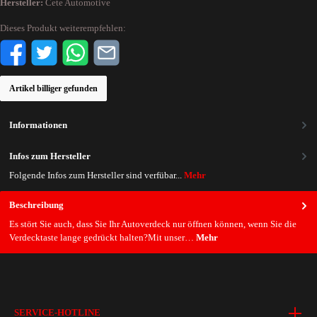
Hersteller:
Cete Automotive
Dieses Produkt weiterempfehlen:
Artikel billiger gefunden
Informationen
Infos zum Hersteller
Folgende Infos zum Hersteller sind verfübar...
Mehr
Beschreibung
Es stört Sie auch, dass Sie Ihr Autoverdeck nur öffnen können, wenn Sie die
Verdecktaste lange gedrückt halten?Mit unser…
Mehr
SERVICE-HOTLINE