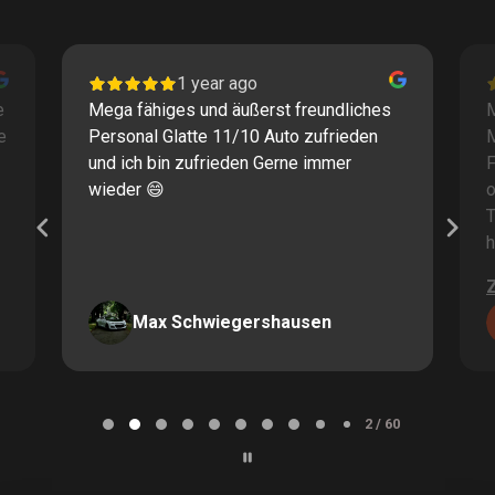
1 year ago
e
Mega fähiges und äußerst freundliches
M
e
Personal Glatte 11/10 Auto zufrieden
und ich bin zufrieden Gerne immer
F
wieder 😄
o
T
h
Max Schwiegershausen
Page
2
2 / 60
of
60