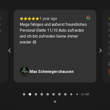
1 year ago
e
Mega fähiges und äußerst freundliches
M
e
Personal Glatte 11/10 Auto zufrieden
und ich bin zufrieden Gerne immer
F
wieder 😄
o
T
h
Max Schwiegershausen
Page
2
2 / 60
of
60