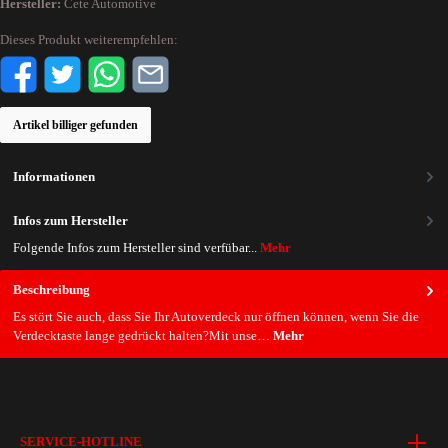
Hersteller:
Cete Automotive
Dieses Produkt weiterempfehlen:
Artikel billiger gefunden
Informationen
Infos zum Hersteller
Folgende Infos zum Hersteller sind verfübar...
Mehr
Beschreibung
Es stört Sie auch, dass Sie Ihr Autoverdeck nur öffnen können, wenn Sie die
Verdecktaste lange gedrückt halten?Mit unse…
Mehr
SERVICE-HOTLINE