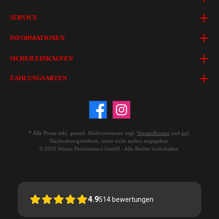
SERVICE
INFORMATIONEN
SICHER EINKAUFEN
ZAHLUNGSARTEN
* Alle Preise inkl. gesetzl. Mehrwertsteuer zzgl.
Versandkosten
und ggf.
Nachnahmegebühren, wenn nicht anders angegeben.
© 2026 Wojsto Performance GmbH - Alle Rechte vorbehalten.
4.9
514
bewertungen