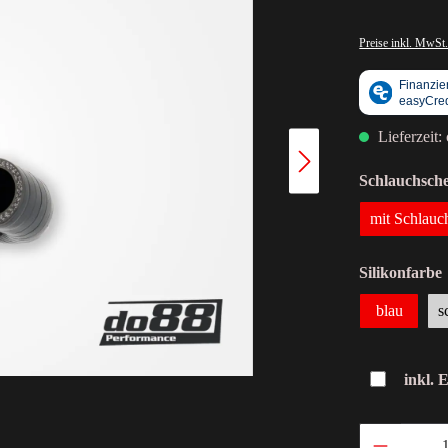
Preise inkl. MwSt.
Lieferzeit:
Schlauchsche
mit Schlauc
Silikonfarbe
blau
s
inkl. 