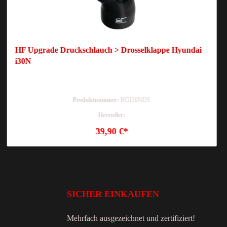
HF Upgrade Druckschlauch > Drosselklappe Hyundai
i30N
Produktnummer:
HGI30NDS
Hersteller:
39,90 €*
SICHER EINKAUFEN
Mehrfach ausgezeichnet und zertifiziert!