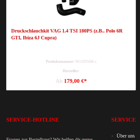
Druckschlauchkit VAG 1.4 TSI 180PS (z.B.. Polo 6R
GTI, Ibiza 6J Cupra)
Produktnummer:
HGSIDS6R-s
Hersteller:
Ab
179,00 €*
SERVICE-HOTLINE
SERVICE
Über uns
Fragen zur Bestellung? Wir helfen dir gerne.