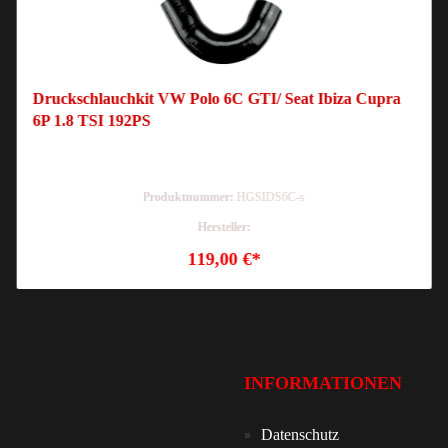
Druckschlauchkit VW Polo 6C GTI/ Seat Ibiza Cupra
6P 1.8 TSI 192PS
Produktnummer:
HGSIDS6C-s
Hersteller:
119,00 €*
INFORMATIONEN
Datenschutz