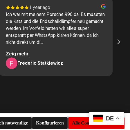
1 year ago
Ich war mit meinem Porsche 996 da. Es mussten
I
die Kats und die Endschalldämpfer neu gemacht
P
werden. Im Vorfeld hatten wir alles super
s
entspannt per WhatsApp klären können, da ich
M
nicht direkt um di...
K
Zeig mehr
Z
Frederic Statkiewicz
DE
sch notwendige
Konfigurieren
Alle Cookies akzeptieren