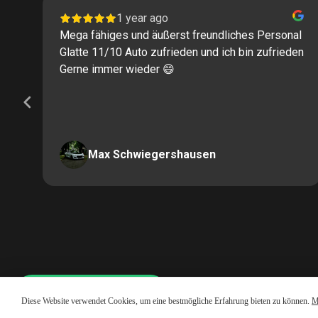
1 year ago
Mega fähiges und äußerst freundliches Personal
Glatte 11/10 Auto zufrieden und ich bin zufrieden
Gerne immer wieder 😄
Max Schwiegershausen
Page
2
of
60
Whatsapp LiveChat
Diese Website verwendet Cookies, um eine bestmögliche Erfahrung bieten zu können.
M