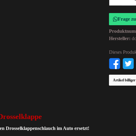
Frage z
Produktnum
Hersteller:
d
Dieses Produk
Artikel billige
rosselklappe
len Drosselklappenschlauch im Auto ersetzt!