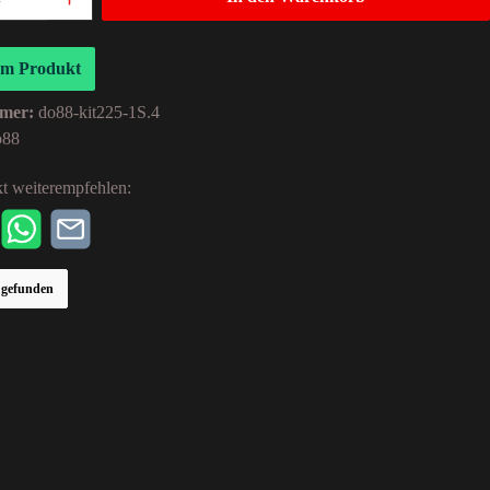
um Produkt
mer:
do88-kit225-1S.4
o88
t weiterempfehlen:
r gefunden