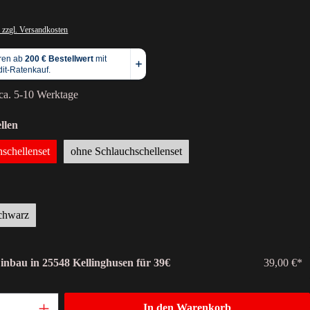
 zzgl. Versandkosten
 ca. 5-10 Werktage
llen
hschellenset
ohne Schlauchschellenset
chwarz
Einbau in 25548 Kellinghusen für 39€
39,00 €*
In den Warenkorb