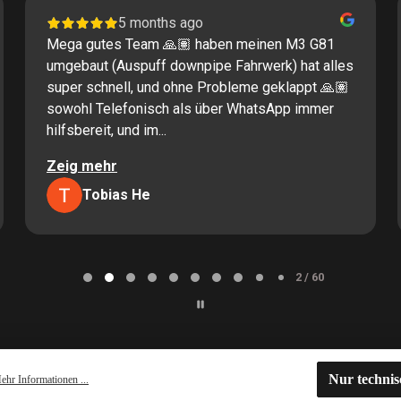
5 months ago
Mega gutes Team 🙏🏽 haben meinen M3 G81
umgebaut (Auspuff downpipe Fahrwerk) hat alles
super schnell, und ohne Probleme geklappt 🙏🏽
sowohl Telefonisch als über WhatsApp immer
hilfsbereit, und im...
Zeig mehr
Tobias He
2 / 60
Nur techni
ehr Informationen ...