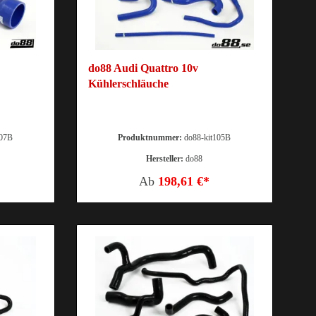
do88 Audi Quattro 10v
Kühlerschläuche
107B
Produktnummer:
do88-kit105B
Hersteller:
do88
Ab
198,61 €*