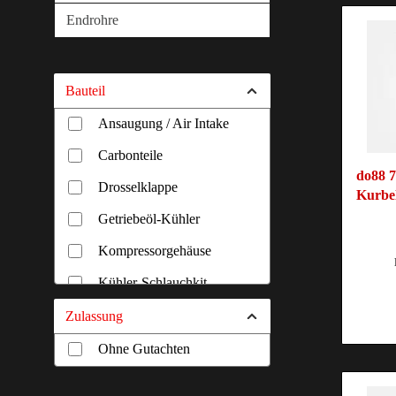
Endrohre
Bauteil
Ansaugung / Air Intake
Carbonteile
do88 7
Drosselklappe
Kurbel
Getriebeöl-Kühler
Kompressorgehäuse
Kühler-Schlauchkit
Ladedruckrohr
Zulassung
Ladeluftkühler
Ohne Gutachten
Ladeluftkühler-Krümmer