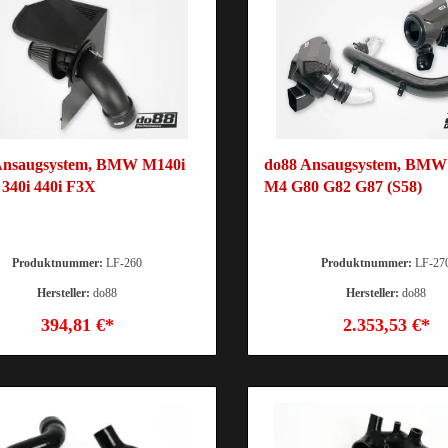
Ansaugsystem, BMW M140i
do88 Ansaugsystem, BM
340i 440i F3X
M4 G80 G82 G87 (S58)
Produktnummer:
LF-260
Produktnummer:
LF-27
Hersteller:
do88
Hersteller:
do88
394,81 €*
2.353,53 €*