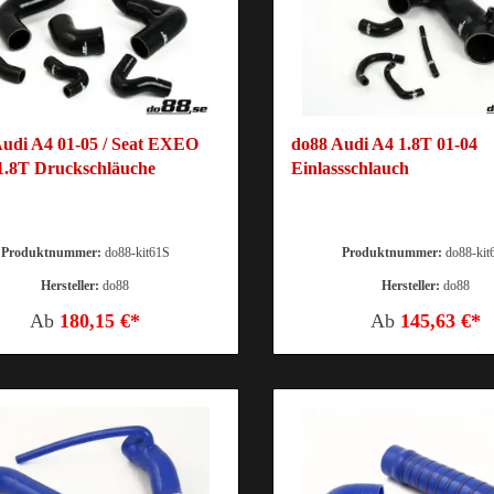
udi A4 01-05 / Seat EXEO
do88 Audi A4 1.8T 01-04
1.8T Druckschläuche
Einlassschlauch
Produktnummer:
do88-kit61S
Produktnummer:
do88-kit
Hersteller:
do88
Hersteller:
do88
Ab
180,15 €*
Ab
145,63 €*