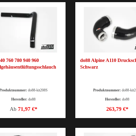
40 760 780 940 960
do88 Alpine A110 Drucksc
gehäusentlüftungsschlauch
Schwarz
Produktnummer:
do88-kit208S
Produktnummer:
do88-kit
Hersteller:
do88
Hersteller:
do88
Ab
71,97 €*
263,79 €*