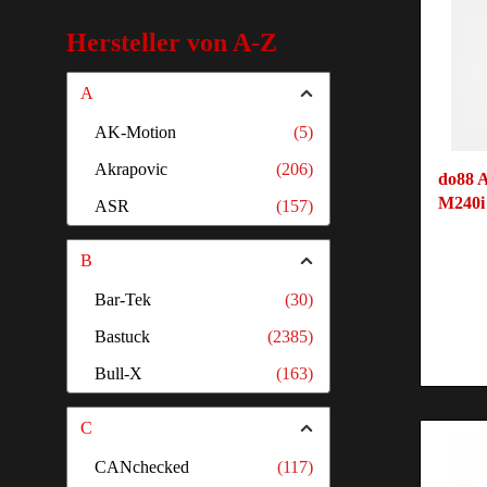
Luftfilter
Hersteller von A-Z
Motorabdeckung
A
Schlauchschellen-Kit
AK-Motion
(5)
Servo-Kühler
Akrapovic
(206)
Silikonschlauch
do88 
M240i 
ASR
(157)
Unterdruckschlauch
Wasserkühler
B
Zubehör
Bar-Tek
(30)
Zusatzkühler
Bastuck
(2385)
Ölkühler
Bull-X
(163)
C
CANchecked
(117)