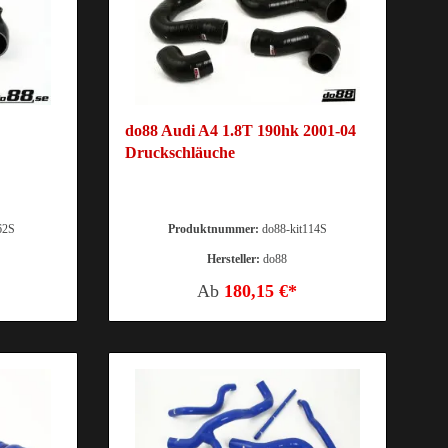
do88 Audi A4 1.8T 190hk 2001-04
Druckschläuche
62S
Produktnummer:
do88-kit114S
Hersteller:
do88
Ab
180,15 €*