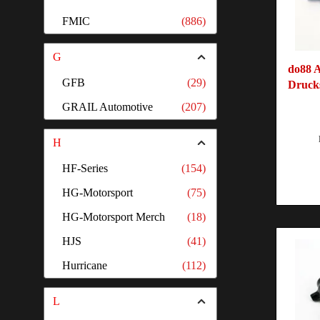
FMIC
(886)
G
do88 A
GFB
(29)
Druck
GRAIL Automotive
(207)
H
HF-Series
(154)
HG-Motorsport
(75)
HG-Motorsport Merch
(18)
HJS
(41)
Hurricane
(112)
L