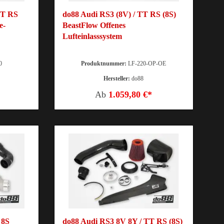
TT RS
do88 Audi RS3 (8V) / TT RS (8S)
e-
BeastFlow Offenes
Lufteinlasssystem
0
Produktnummer:
LF-220-OP-OE
Hersteller:
do88
Ab
1.059,80 €*
 8S
do88 Audi RS3 8V 8Y / TT RS (8S)