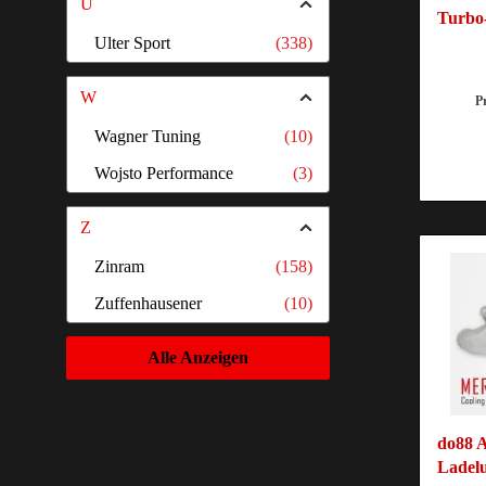
U
Turbo-
Ulter Sport
(338)
W
P
Wagner Tuning
(10)
Wojsto Performance
(3)
Z
Zinram
(158)
Zuffenhausener
(10)
Alle Anzeigen
do88 
Ladel