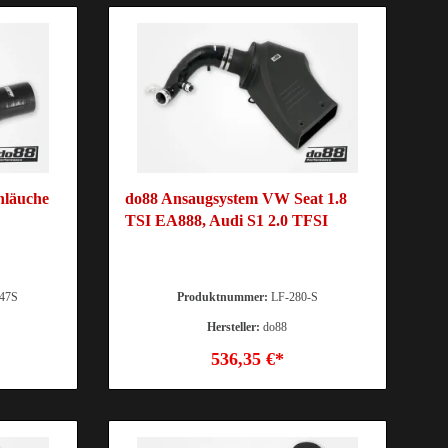
hläuche
do88 Ansaugsystem VW Seat 1.8
TSI EA888, Audi S1 2.0 TFSI
247S
Produktnummer:
LF-280-S
Hersteller:
do88
536,35 €*