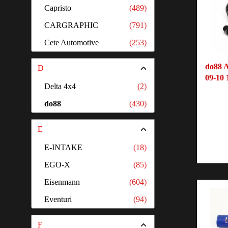
Capristo
(489)
CARGRAPHIC
(791)
Cete Automotive
(253)
do88 A
D
09-10 
Delta 4x4
(2)
do88
(430)
E
E-INTAKE
(18)
EGO-X
(85)
Eisenmann
(604)
Eventuri
(94)
F