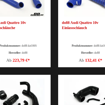
udi Quattro 10v
do88 Audi Quattro 10v
schläuche
Einlassschlauch
Produktnummer:
do88-kit106S
Produktnummer:
do88-kit
Hersteller:
do88
Hersteller:
do88
Ab
223,79 €*
Ab
132,41 €*