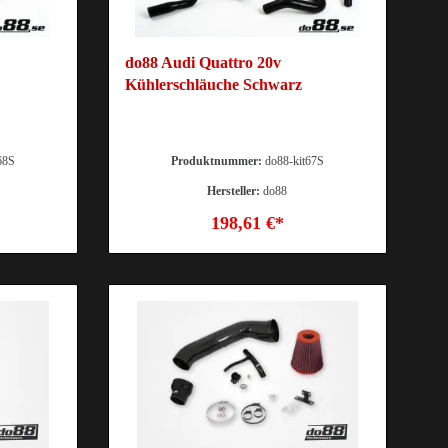
do88 Audi Quattro 20v
Kühlerschläuche Schwarz
68S
Produktnummer:
do88-kit67S
Hersteller:
do88
198,61 €*