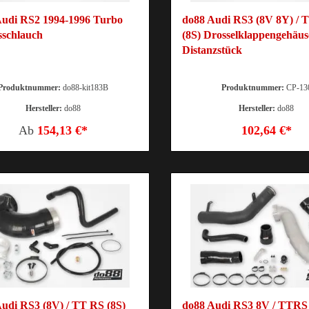
Audi RS2 1994-1996 Turbo
do88 Audi RS3 (8V 8Y) / 
sschlauch
(8S) Drosselklappengehäus
Distanzstück
Produktnummer:
do88-kit183B
Produktnummer:
CP-13
Hersteller:
do88
Hersteller:
do88
Ab
154,13 €*
102,64 €*
udi RS3 (8V) / TT RS (8S)
do88 Audi RS3 8V / TTRS