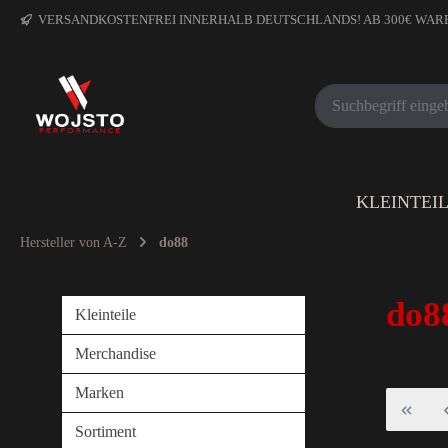
VERSANDKOSTENFREI INNERHALB DEUTSCHLANDS! AB 300€ WA
KLEINTEI
Hersteller von A-Z
do88
do8
Kleinteile
Merchandise
Marken
Sortiment