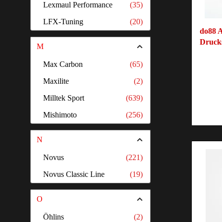
Lexmaul Performance
(35)
LFX-Tuning
(20)
do88 A
Druck
M
Max Carbon
(65)
Maxilite
(2)
Milltek Sport
(639)
Mishimoto
(256)
N
Novus
(221)
Novus Classic Line
(19)
O
Öhlins
(2)