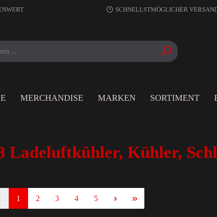
RENWERT
SCHNELLSTMÖGLICHER VERSAN
LE
MERCHANDISE
MARKEN
SORTIMENT
8 Ladeluftkühler, Kühler, Sch
1
2
3
4
5