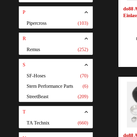
do88 
P
Einlas
Pipercross
(103)
R
Remus
(252)
S
SF-Hoses
(70)
Stern Performance Parts
(6)
StreetBeast
(209)
T
TA Technix
(660)
do88 A