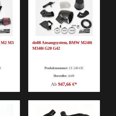
W M2 M3
do88 Ansaugsystem, BMW M240i
M340i G20 G42
0
Produktnummer:
LF-240-OE
Hersteller:
do88
Ab
947,66 €*