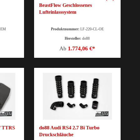
BeastFlow Geschlossenes
Lufteinlasssystem
OEM
Produktnummer:
LF-220-CL-OE
Hersteller:
do88
Ab
1.774,06 €*
 / TTRS
do88 Audi RS4 2.7 Bi Turbo
Druckschläuche