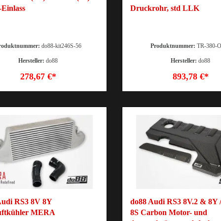
Einlass
Druckrohr, std LLK
roduktnummer:
do88-kit246S-56
Produktnummer:
TR-380-
Hersteller:
do88
Hersteller:
do88
278,67 €*
893,78 €*
Audi RS3 8V 8Y
do88 Audi RS3 8V.2 & 8Y
uftkühler MERA
8S Carbon Motor- und