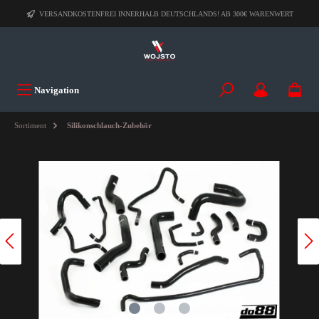
VERSANDKOSTENFREI INNERHALB DEUTSCHLANDS! AB 300€ WARENWERT
Navigation
Sortiment
Silikonschlauch-Zubehör