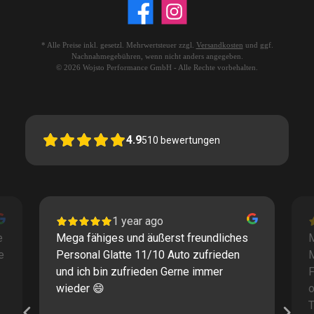
* Alle Preise inkl. gesetzl. Mehrwertsteuer zzgl.
Versandkosten
und ggf.
Nachnahmegebühren, wenn nicht anders angegeben.
© 2026 Wojsto Performance GmbH - Alle Rechte vorbehalten.
4.9
510
bewertungen
1 year ago
e
Mega fähiges und äußerst freundliches
M
e
Personal Glatte 11/10 Auto zufrieden
und ich bin zufrieden Gerne immer
F
wieder 😄
o
T