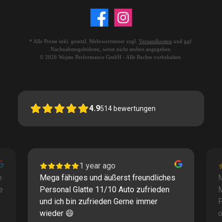
* Alle Preise inkl. gesetzl. Mehrwertsteuer zzgl.
Versandkosten
und ggf.
Nachnahmegebühren, wenn nicht anders angegeben.
© 2026 Wojsto Performance GmbH - Alle Rechte vorbehalten.
4.9
514
bewertungen
1 year ago
e
Mega fähiges und äußerst freundliches
M
e
Personal Glatte 11/10 Auto zufrieden
und ich bin zufrieden Gerne immer
F
wieder 😄
o