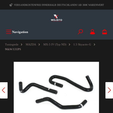
VERSANDKOSTENFREI INNERHALB DEUTSCHLANDS! AB 300€ WARENWERT
Navigation
Tuningteile
MAZDA
MX-5 IV (Typ ND)
1.5 Skyactiv-G
96kW/131PS