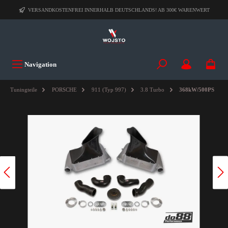
VERSANDKOSTENFREI INNERHALB DEUTSCHLANDS! AB 300€ WARENWERT
Navigation
Tuningteile
PORSCHE
911 (Typ 997)
3.8 Turbo
368kW/500PS