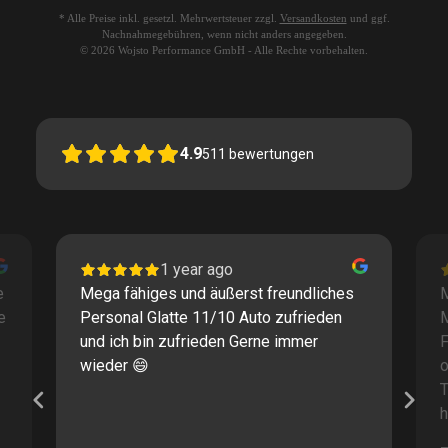
* Alle Preise inkl. gesetzl. Mehrwertsteuer zzgl.
Versandkosten
und ggf.
Nachnahmegebühren, wenn nicht anders angegeben.
© 2026 Wojsto Performance GmbH - Alle Rechte vorbehalten.
4.9
511
bewertungen
1 year ago
e
Mega fähiges und äußerst freundliches
M
e
Personal Glatte 11/10 Auto zufrieden
und ich bin zufrieden Gerne immer
F
wieder 😄
o
T
h