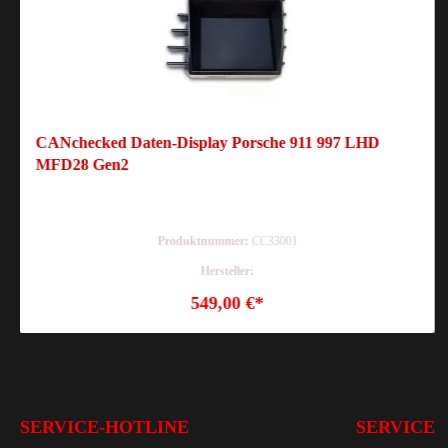
CANchecked Daten-Display Porsche 911 997 LHD
MFD28 Gen2
Produktnummer:
CC33001
Hersteller:
549,00 €*
SERVICE-HOTLINE
SERVICE