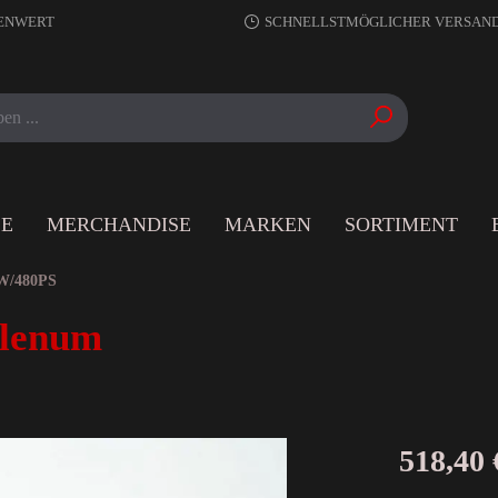
RENWERT
SCHNELLSTMÖGLICHER VERSAN
LE
MERCHANDISE
MARKEN
SORTIMENT
W/480PS
Plenum
518,40 