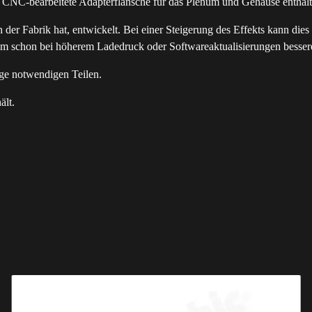
 CNC-bearbeitete Adapterflansche für das Plenum und Gehäuse enthalt
n der Fabrik hat, entwickelt. Bei einer Steigerung des Effekts kann die
um schon bei höherem Ladedruck oder Softwareaktualisierungen besser
age notwendigen Teilen.
ält.