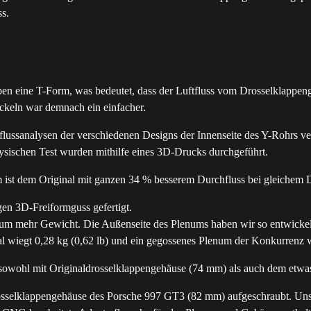
s.
en eine T-Form, was bedeutet, dass der Luftfluss vom Drosselklappeng
ckeln war demnach ein einfacher.
flussanalysen der verschiedenen Designs der Innenseite des Y-Rohrs
sischen Test wurden mithilfe eines 3D-Drucks durchgeführt.
 ist dem Original mit ganzen 34 % besserem Durchfluss bei gleichem 
en 3D-Freiformguss gefertigt.
 kaum mehr Gewicht. Die Außenseite des Plenums haben wir so entwicke
l wiegt 0,28 kg (0,62 lb) und ein gegossenes Plenum der Konkurrenz w
 sowohl mit Originaldrosselklappengehäuse (74 mm) als auch dem etw
rosselklappengehäuse des Porsche 997 GT3 (82 mm) aufgeschraubt. U