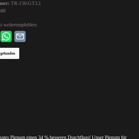
mer:
TR-150-GT3.1
o88
t weiterempfehlen:
r gefunden
asstes Plenum einen 34 % besseren Durchfluss! Unser Plenum für