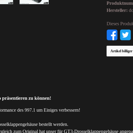
Produktnum
Hersteller:
d
Dieses Produk
Artikel billige
o präsentieren zu können!
formance des 997.1 um Einiges verbessern!
sselklappengehäuse bestellt werden.
rgleich zum Original hat unser für GT3-Drosselklappengehäuse angep