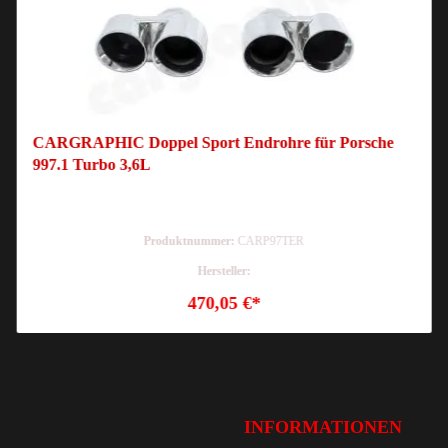
CARGRAPHIC Doppel Sport Endrohre für Porsche
997.1 Turbo 3,6L
Produktnummer:
CARP97TER
Hersteller:
470,05 €*
INFORMATIONEN