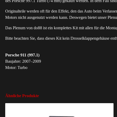
des Porsche 997.1 Turbo (74 mm) gekauft werden. In dem Fall sind
Originalteile werden oft für den Effekt, den das Auto beim Verlasse
Motors nicht ausgenutzt werden kann. Deswegen bietet unser Plen
Das Plenum von do88 ist ein komplettes Kit mit allen für die Mont
Bitte beachten Sie, dass dieses Kit kein Drosselklappengehäuse enth
Porsche 911 (997.1)
Baujahre: 2007–2009
Motor: Turbo
Ähnliche Produkte