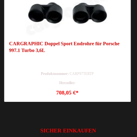
CARGRAPHIC Doppel Sport Endrohre für Porsche
997.1 Turbo 3,6L
Produktnummer:
CARP97TERTP
Hersteller:
708,05 €*
SICHER EINKAUFEN