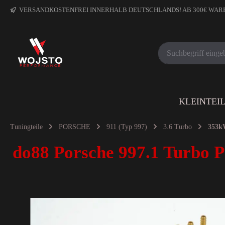
VERSANDKOSTENFREI INNERHALB DEUTSCHLANDS! AB 300€ WA
KLEINTEI
Tuningteile
PORSCHE
911 (Typ 997)
3.6 Turbo
353k
do88 Porsche 997.1 Turbo 