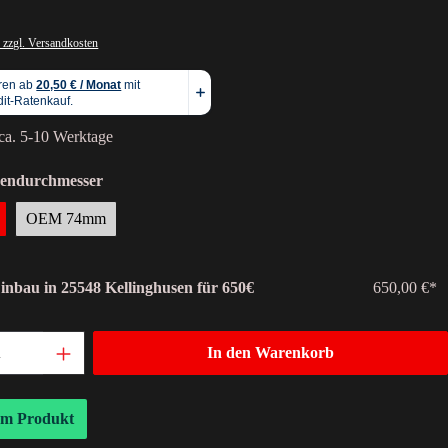
 zzgl. Versandkosten
 ca. 5-10 Werktage
pendurchmesser
OEM 74mm
Einbau in 25548 Kellinghusen für 650€
650,00 €*
In den Warenkorb
um Produkt