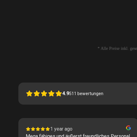
* Alle Preise inkl. ge
4.9
511
bewertungen
1 year ago
Mega fähiges und äußerst freundliches Personal