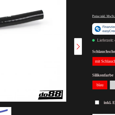
Preise inkl. MwSt.
Lieferzeit:
Schlauchsche
mit Schlauc
Silikonfarbe
blau
inkl. 