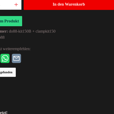
In den Warenkorb
um Produkt
mer:
do88-kit150B + clampkit150
o88
t weiterempfehlen:
r gefunden
etzt!