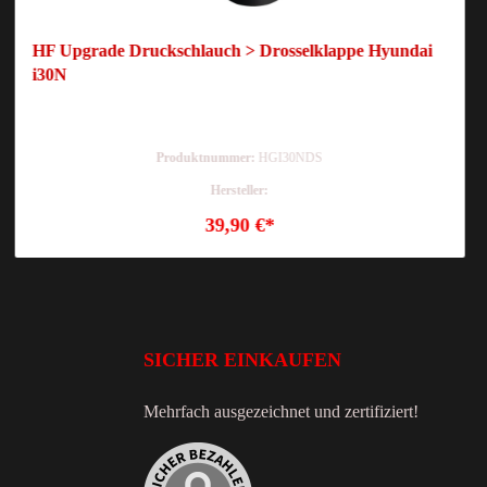
HF Upgrade Druckschlauch > Drosselklappe Hyundai
i30N
Produktnummer:
HGI30NDS
Hersteller:
39,90 €*
SICHER EINKAUFEN
Mehrfach ausgezeichnet und zertifiziert!