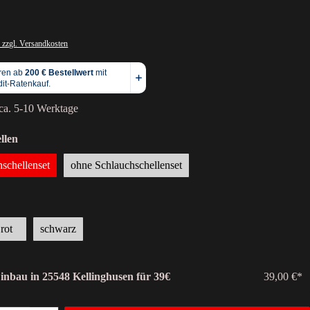
 zzgl. Versandkosten
 ca. 5-10 Werktage
llen
hschellenset
ohne Schlauchschellenset
rot
schwarz
Einbau in 25548 Kellinghusen für 39€
39,00 €*