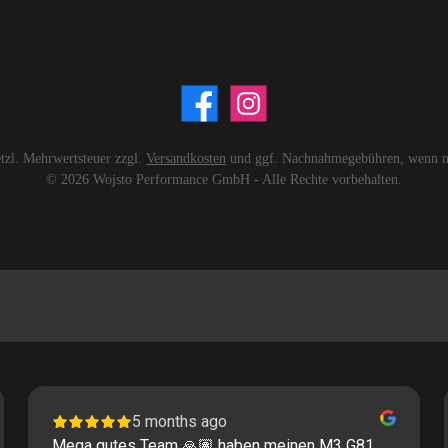
setzl. Mehrwertsteuer zzgl.
Versandkosten
und ggf. Nachnahmegebühren, wenn ni
© 2026 Wojsto Performance GmbH - Alle Rechte vorbehalten.
5 months ago
Mega gutes Team 🙏🏽 haben meinen M3 G81