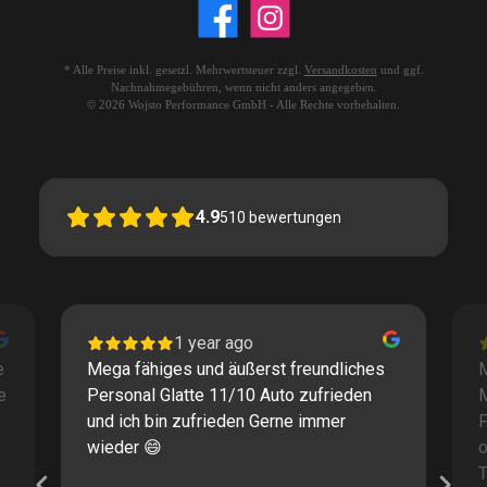
* Alle Preise inkl. gesetzl. Mehrwertsteuer zzgl.
Versandkosten
und ggf.
Nachnahmegebühren, wenn nicht anders angegeben.
© 2026 Wojsto Performance GmbH - Alle Rechte vorbehalten.
4.9
510
bewertungen
1 year ago
e
Mega fähiges und äußerst freundliches
M
e
Personal Glatte 11/10 Auto zufrieden
und ich bin zufrieden Gerne immer
F
wieder 😄
o
T