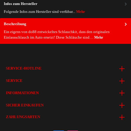
Infos zum Hersteller
Folgende Infos zum Hersteller sind verfübar...
Mehr
Beschreibung
Ein eigens von do88 entwickeltes Schlauchkit, dass den originalen
Einlassschlauch im Auto ersetzt! Diese Schläuche sind…
Mehr
SERVICE-HOTLINE
SERVICE
INFORMATIONEN
SICHER EINKAUFEN
ZAHLUNGSARTEN