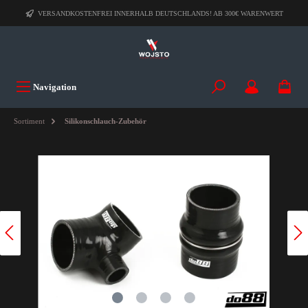
VERSANDKOSTENFREI INNERHALB DEUTSCHLANDS! AB 300€ WARENWERT
Navigation
Sortiment
Silikonschlauch-Zubehör