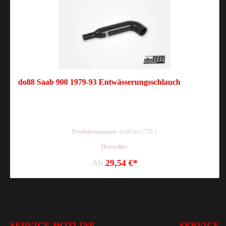
do88 Saab 900 1979-93 Entwässerungsschlauch
Produktnummer:
do88-kit177B.1
Hersteller:
Ab
29,54 €*
SERVICE-HOTLINE
SERVICE