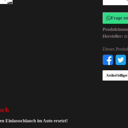
Frage z
Produktnum
Hersteller:
d
Dieses Produk
Artikel billige
uch
en Einlassschlauch im Auto ersetzt!