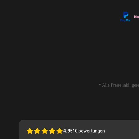
* Alle Preise inkl. ge
4.9
510
bewertungen