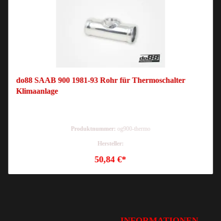
do88 SAAB 900 1981-93 Rohr für Thermoschalter
Klimaanlage
Produktnummer:
og900-thermo
Hersteller:
50,84 €*
INFORMATIONEN