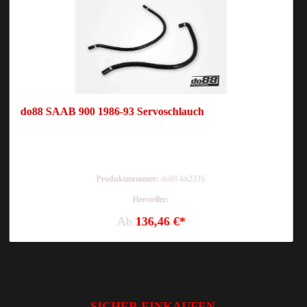
do88 SAAB 900 1986-93 Servoschlauch
Produktnummer:
do88-kit233S
Hersteller:
Ab
136,46 €*
SICHER EINKAUFEN