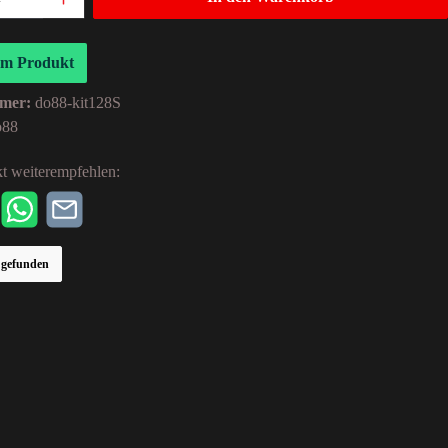
um Produkt
mer:
do88-kit128S
o88
t weiterempfehlen:
r gefunden