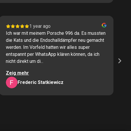
1 year ago
Ich war mit meinem Porsche 996 da. Es mussten
I
die Kats und die Endschalldämpfer neu gemacht
P
werden. Im Vorfeld hatten wir alles super
s
entspannt per WhatsApp klären können, da ich
M
nicht direkt um di...
K
Zeig mehr
Z
Frederic Statkiewicz