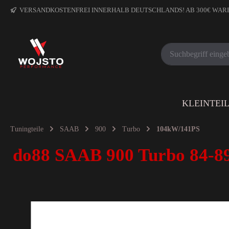
VERSANDKOSTENFREI INNERHALB DEUTSCHLANDS! AB 300€ WA
KLEINTEI
Tuningteile
SAAB
900
Turbo
104kW/141PS
do88 SAAB 900 Turbo 84-89