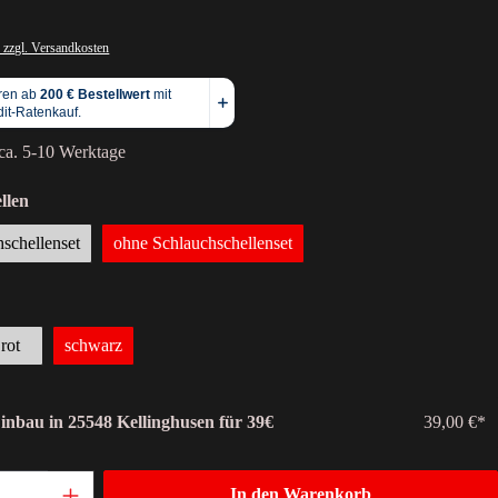
 zzgl. Versandkosten
 ca. 5-10 Werktage
llen
hschellenset
ohne Schlauchschellenset
rot
schwarz
Einbau in 25548 Kellinghusen für 39€
39,00 €*
In den Warenkorb