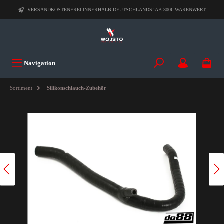
VERSANDKOSTENFREI INNERHALB DEUTSCHLANDS! AB 300€ WARENWERT
Navigation
Sortiment
Silikonschlauch-Zubehör