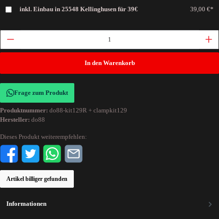
inkl. Einbau in 25548 Kellinghusen für 39€
39,00 €*
In den Warenkorb
Frage zum Produkt
Produktnummer:
do88-kit129R + clampkit129
Hersteller:
do88
Dieses Produkt weiterempfehlen:
Artikel billiger gefunden
Informationen