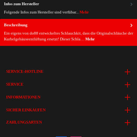
Infos zum Hersteller
Folgende Infos zum Hersteller sind verfübar...
Mehr
Beschreibung
Ein eigens von do88 entwickeltes Schlauchkit, dass die Originalschläuche der
Kurbelgehäuseentlüftung ersetzt! Dieser Schla…
Mehr
SERVICE-HOTLINE
SERVICE
INFORMATIONEN
SICHER EINKAUFEN
ZAHLUNGSARTEN