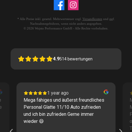
* Alle Preise inkl. gesetzl. Mehrwertsteuer zzgl.
Versandkosten
und ggf.
Nachnahmegebühren, wenn nicht anders angegeben.
© 2026 Wojsto Performance GmbH - Alle Rechte vorbehalten.
4.9
514
bewertungen
1 year ago
e
Mega fähiges und äußerst freundliches
M
e
Personal Glatte 11/10 Auto zufrieden
und ich bin zufrieden Gerne immer
F
wieder 😄
o
T