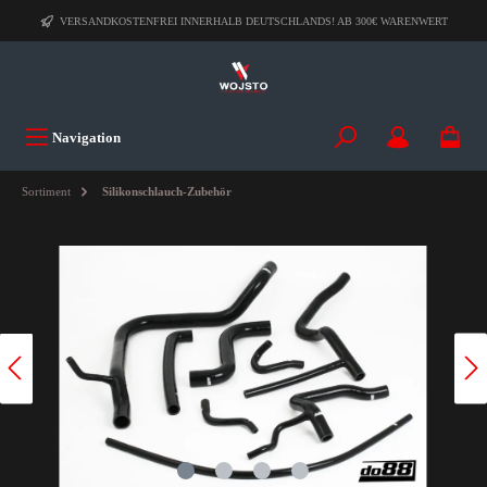
VERSANDKOSTENFREI INNERHALB DEUTSCHLANDS! AB 300€ WARENWERT
Navigation
Sortiment
Silikonschlauch-Zubehör