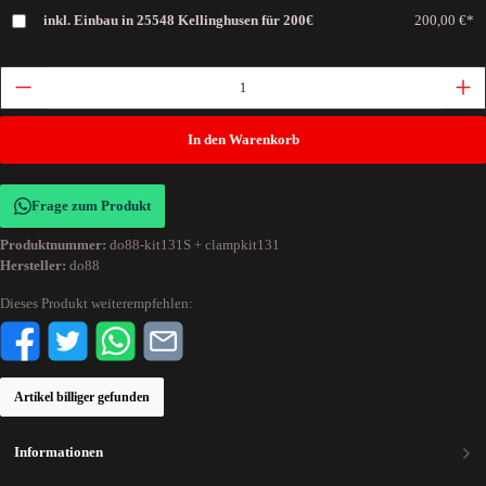
inkl. Einbau in 25548 Kellinghusen für 200€
200,00 €*
In den Warenkorb
Frage zum Produkt
Produktnummer:
do88-kit131S + clampkit131
Hersteller:
do88
Dieses Produkt weiterempfehlen:
Artikel billiger gefunden
Informationen