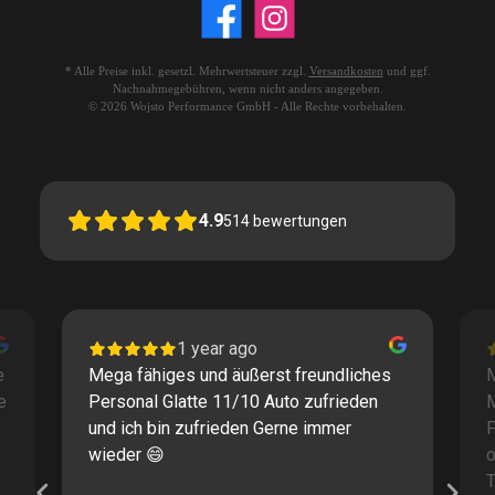
* Alle Preise inkl. gesetzl. Mehrwertsteuer zzgl.
Versandkosten
und ggf.
Nachnahmegebühren, wenn nicht anders angegeben.
© 2026 Wojsto Performance GmbH - Alle Rechte vorbehalten.
4.9
514
bewertungen
1 year ago
e
Mega fähiges und äußerst freundliches
M
e
Personal Glatte 11/10 Auto zufrieden
und ich bin zufrieden Gerne immer
F
wieder 😄
o
T