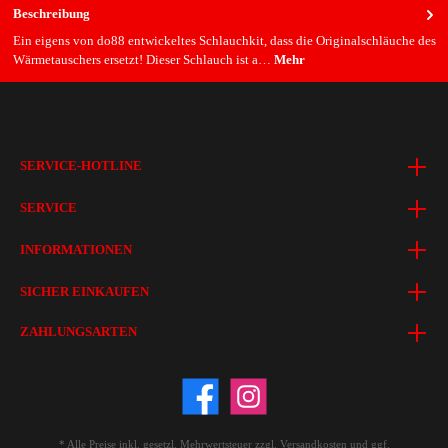
Beschreibung
Ein eigens von do88 entwickeltes Schlauchkit, dass die Originalschläuche des
Wärmetauschers ersetzt! Dieser Schlauch ist a…
Mehr
SERVICE-HOTLINE
SERVICE
INFORMATIONEN
SICHER EINKAUFEN
ZAHLUNGSARTEN
* Alle Preise inkl. gesetzl. Mehrwertsteuer zzgl.
Versandkosten
und ggf.