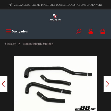
VERSANDKOSTENFREI INNERHALB DEUTSCHLANDS! AB 300€ WARENWERT
Navigation
Sortiment
Silikonschlauch-Zubehör