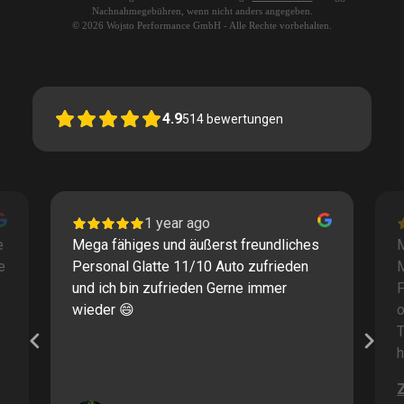
Nachnahmegebühren, wenn nicht anders angegeben.
© 2026 Wojsto Performance GmbH - Alle Rechte vorbehalten.
4.9
514
bewertungen
1 year ago
e
Mega fähiges und äußerst freundliches
M
e
Personal Glatte 11/10 Auto zufrieden
und ich bin zufrieden Gerne immer
F
wieder 😄
o
T
h