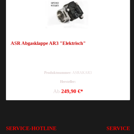
ASR Abgasklappe AR3 "Elektrisch"
Produktnummer:
ASRAKAR3
Hersteller:
Ab
249,90 €*
SERVICE-HOTLINE
SERVICE