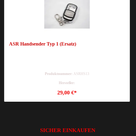
ASR Handsender Typ 1 (Ersatz)
Produktnummer:
ASRHS13
Hersteller:
29,00 €*
SICHER EINKAUFEN