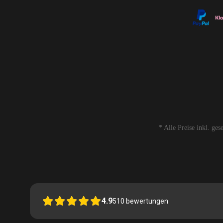
* Alle Preise inkl. ge
4.9
510
bewertungen