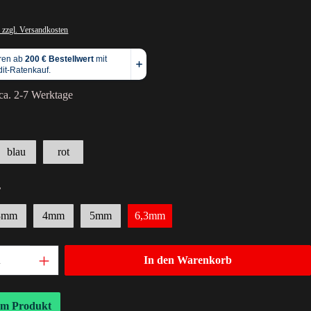
 zzgl. Versandkosten
 ca. 2-7 Werktage
blau
rot
r
3mm
4mm
5mm
6,3mm
In den Warenkorb
um Produkt