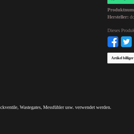
Produktnum
Hersteller:
d
Dieses Produk
Artikel billige
uckventile, Wastegates, Messfühler usw. verwendet werden.