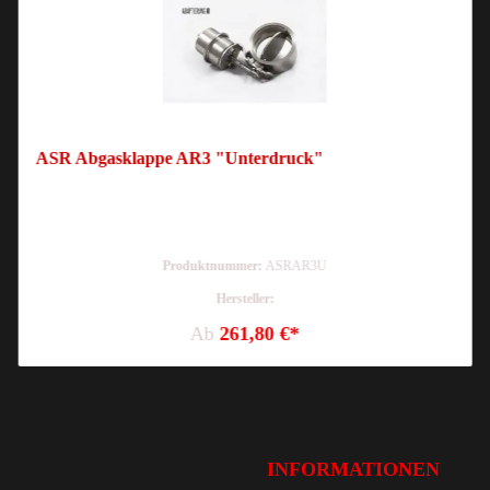
ASR Abgasklappe AR3 "Unterdruck"
Produktnummer:
ASRAR3U
Hersteller:
Ab
261,80 €*
INFORMATIONEN