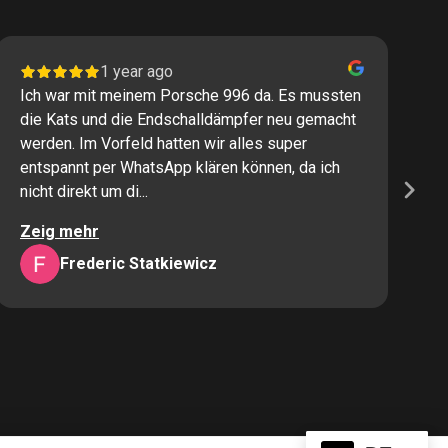
1 year ago
Ich war mit meinem Porsche 996 da. Es mussten
I
die Kats und die Endschalldämpfer neu gemacht
P
werden. Im Vorfeld hatten wir alles super
s
entspannt per WhatsApp klären können, da ich
M
nicht direkt um di...
K
Zeig mehr
Z
Frederic Statkiewicz