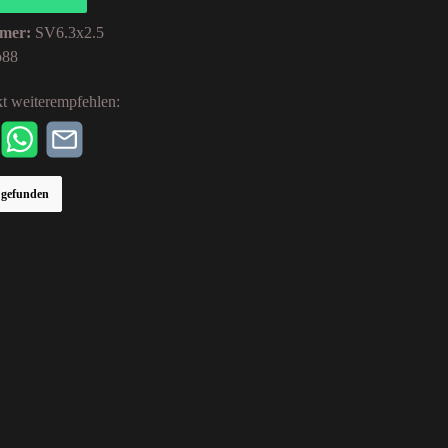
mer:
SV6.3x2.5
o88
t weiterempfehlen:
r gefunden