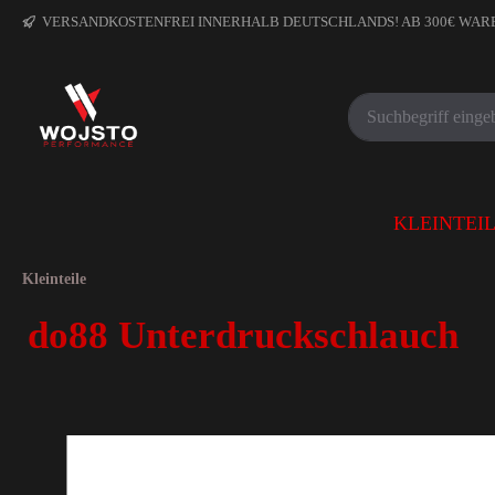
VERSANDKOSTENFREI INNERHALB DEUTSCHLANDS! AB 300€ WA
KLEINTEI
Kleinteile
do88 Unterdruckschlauch