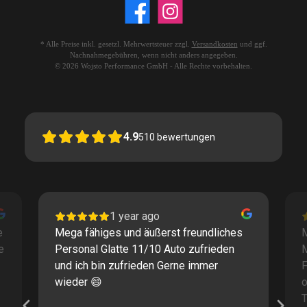
* Alle Preise inkl. gesetzl. Mehrwertsteuer zzgl.
Versandkosten
und ggf.
Nachnahmegebühren, wenn nicht anders angegeben.
© 2026 Wojsto Performance GmbH - Alle Rechte vorbehalten.
4.9
510
bewertungen
1 year ago
e
Mega fähiges und äußerst freundliches
M
e
Personal Glatte 11/10 Auto zufrieden
und ich bin zufrieden Gerne immer
F
wieder 😄
o
T