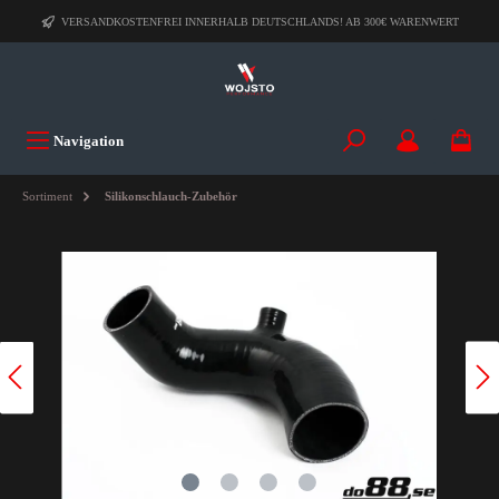
VERSANDKOSTENFREI INNERHALB DEUTSCHLANDS! AB 300€ WARENWERT
Navigation
Sortiment
Silikonschlauch-Zubehör