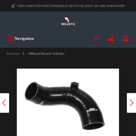
VERSANDKOSTENFREI INNERHALB DEUTSCHLANDS! AB 300€ WARENWERT
Navigation
Sortiment
Silikonschlauch-Zubehör