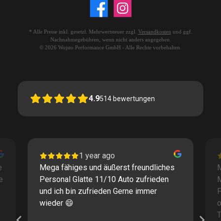
* Alle Preise inkl. gesetzl. Mehrwertsteuer zzgl.
Versandkosten
und ggf.
Nachnahmegebühren, wenn nicht anders angegeben.
© 2026 Wojsto Performance GmbH - Alle Rechte vorbehalten.
4.9
514
bewertungen
1 year ago
e
Mega fähiges und äußerst freundliches
M
e
Personal Glatte 11/10 Auto zufrieden
und ich bin zufrieden Gerne immer
F
wieder 😄
o
T