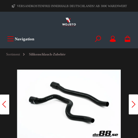
VERSANDKOSTENFREI INNERHALB DEUTSCHLANDS! AB 300€ WARENWERT
Navigation
Sortiment
Silikonschlauch-Zubehör