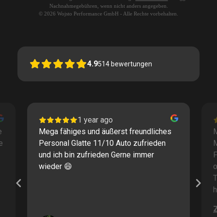
Nachnahmegebühren, wenn nicht anders angegeben.
© 2026 Wojsto Performance GmbH - Alle Rechte vorbehalten.
4.9
514
bewertungen
1 year ago
e
Mega fähiges und äußerst freundliches
M
e
Personal Glatte 11/10 Auto zufrieden
und ich bin zufrieden Gerne immer
F
wieder 😄
o
T
h