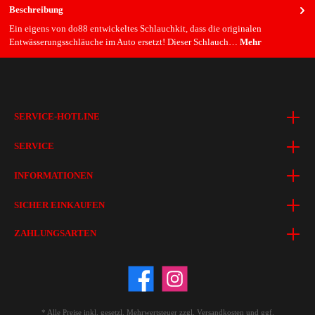
Beschreibung
Ein eigens von do88 entwickeltes Schlauchkit, dass die originalen
Entwässerungsschläuche im Auto ersetzt! Dieser Schlauch…
Mehr
SERVICE-HOTLINE
SERVICE
INFORMATIONEN
SICHER EINKAUFEN
ZAHLUNGSARTEN
* Alle Preise inkl. gesetzl. Mehrwertsteuer zzgl.
Versandkosten
und ggf.