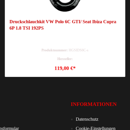
Druckschlauchkit VW Polo 6C GTI/ Seat Ibiza Cupra
6P 1.8 TSI 192PS
Produktnummer:
HGSIDS6C-s
Hersteller:
119,00 €*
INFORMATIONEN
Datenschutz
nsformular
Cookie-Einstellungen