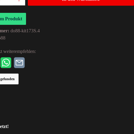
um Produkt
mer:
do88-kit173S.4
o88
t weiterempfehlen:
r gefunden
etzt!