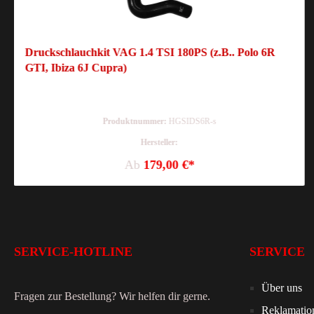
Druckschlauchkit VAG 1.4 TSI 180PS (z.B.. Polo 6R
GTI, Ibiza 6J Cupra)
Produktnummer:
HGSIDS6R-s
Hersteller:
Ab
179,00 €*
SERVICE-HOTLINE
SERVICE
Über uns
Fragen zur Bestellung? Wir helfen dir gerne.
Reklamatio