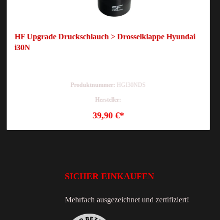
HF Upgrade Druckschlauch > Drosselklappe Hyundai
i30N
Produktnummer:
HGI30NDS
Hersteller:
39,90 €*
SICHER EINKAUFEN
Mehrfach ausgezeichnet und zertifiziert!