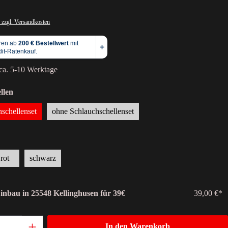
 zzgl. Versandkosten
 ca. 5-10 Werktage
llen
hschellenset
ohne Schlauchschellenset
rot
schwarz
Einbau in 25548 Kellinghusen für 39€
39,00 €*
In den Warenkorb