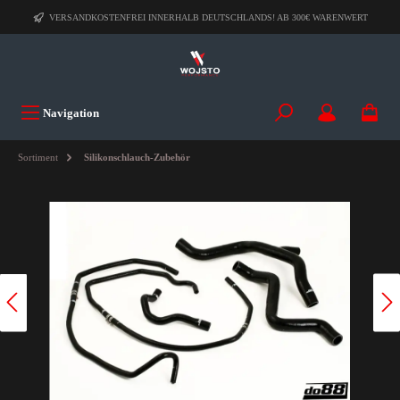
VERSANDKOSTENFREI INNERHALB DEUTSCHLANDS! AB 300€ WARENWERT
Navigation
Sortiment
Silikonschlauch-Zubehör