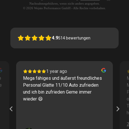
Nachnahmegebühren, wenn nicht anders angegeben.
© 2026 Wojsto Performance GmbH - Alle Rechte vorbehalten.
4.9
514
bewertungen
1 year ago
e
Mega fähiges und äußerst freundliches
M
e
Personal Glatte 11/10 Auto zufrieden
und ich bin zufrieden Gerne immer
F
wieder 😄
o
T
h