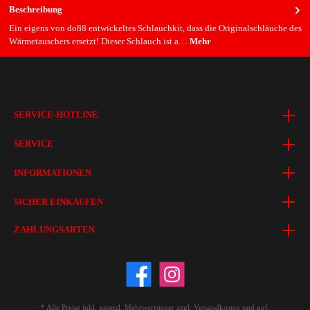
Beschreibung
Ein eigens von do88 entwickeltes Schlauchkit, dass die Originalschläuche des
Wärmetauschers ersetzt! Dieser Schlauch ist a…
Mehr
SERVICE-HOTLINE
SERVICE
INFORMATIONEN
SICHER EINKAUFEN
ZAHLUNGSARTEN
* Alle Preise inkl. gesetzl. Mehrwertsteuer zzgl.
Versandkosten
und ggf.