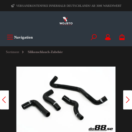
VERSANDKOSTENFREI INNERHALB DEUTSCHLANDS! AB 300€ WARENWERT
Navigation
Sortiment
Silikonschlauch-Zubehör