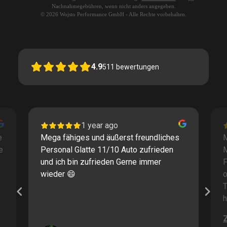
Nachnahmegebühren, wenn nicht anders angegeben.
© 2026 Wojsto Performance GmbH - Alle Rechte vorbehalten.
4.9
511
bewertungen
1 year ago
e
Mega fähiges und äußerst freundliches
M
e
Personal Glatte 11/10 Auto zufrieden
und ich bin zufrieden Gerne immer
F
wieder 😄
o
T
h