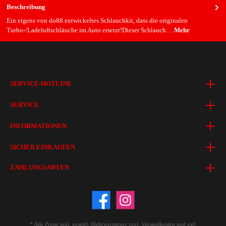
Beschreibung
Ein eigens von do88 entwickeltes Schlauchkit, dass die originalen
Turbo-/Ladeluftschläuche im Auto ersetzt!Dieser Schlauch…
Mehr
SERVICE-HOTLINE
SERVICE
INFORMATIONEN
SICHER EINKAUFEN
ZAHLUNGSARTEN
* Alle Preise inkl. gesetzl. Mehrwertsteuer zzgl.
Versandkosten
und ggf.