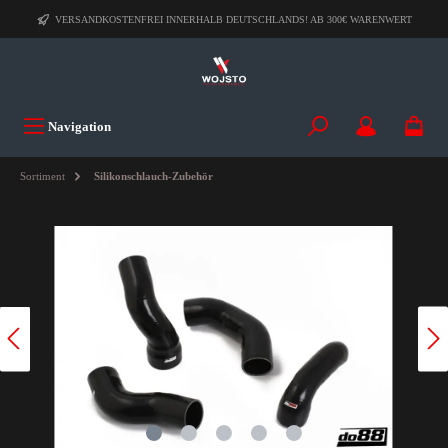
VERSANDKOSTENFREI INNERHALB DEUTSCHLANDS! AB 300€ WARENWERT
Navigation
Sortiment
Silikonschlauch-Zubehör