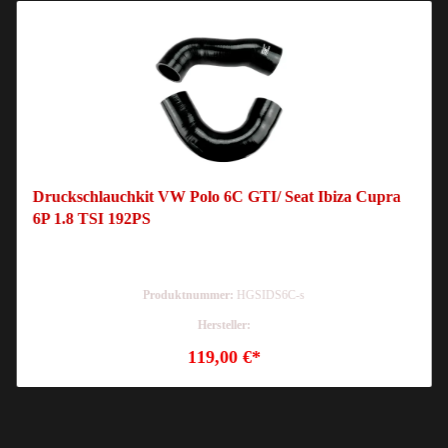
Druckschlauchkit VW Polo 6C GTI/ Seat Ibiza Cupra
6P 1.8 TSI 192PS
Produktnummer:
HGSIDS6C-s
Hersteller:
119,00 €*