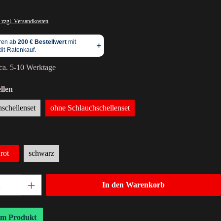
 zzgl. Versandkosten
 ca. 5-10 Werktage
llen
hschellenset
ohne Schlauchschellenset
rot
schwarz
In den Warenkorb
um Produkt