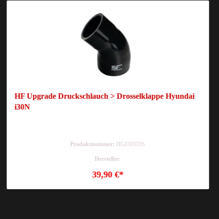
HF Upgrade Druckschlauch > Drosselklappe Hyundai
i30N
Produktnummer:
HGI30NDS
Hersteller:
39,90 €*