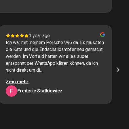
1 year ago
Ich war mit meinem Porsche 996 da. Es mussten
I
die Kats und die Endschalldämpfer neu gemacht
P
werden. Im Vorfeld hatten wir alles super
s
entspannt per WhatsApp klären können, da ich
M
nicht direkt um di...
K
Zeig mehr
Z
Frederic Statkiewicz