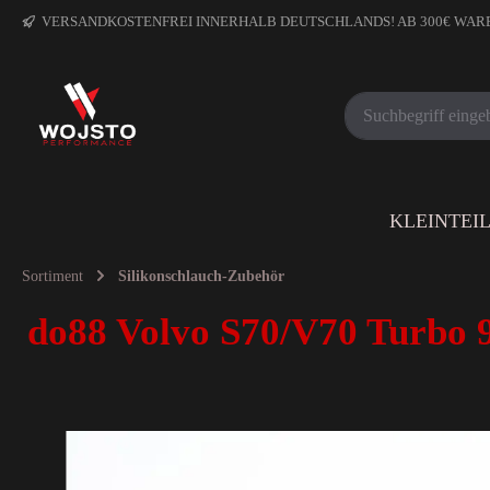
VERSANDKOSTENFREI INNERHALB DEUTSCHLANDS! AB 300€ WA
KLEINTEI
Sortiment
Silikonschlauch-Zubehör
do88 Volvo S70/V70 Turbo 