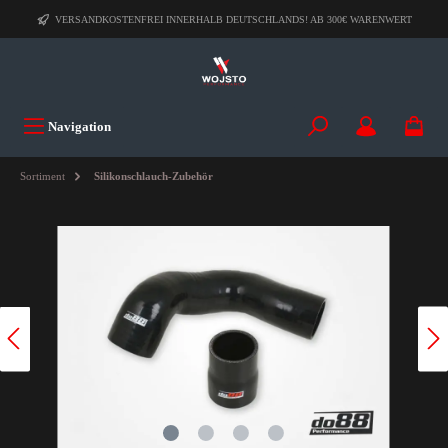
VERSANDKOSTENFREI INNERHALB DEUTSCHLANDS! AB 300€ WARENWERT
Navigation
Sortiment
Silikonschlauch-Zubehör