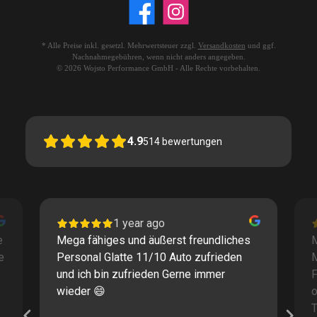
* Alle Preise inkl. gesetzl. Mehrwertsteuer zzgl.
Versandkosten
und ggf.
Nachnahmegebühren, wenn nicht anders angegeben.
© 2026 Wojsto Performance GmbH - Alle Rechte vorbehalten.
4.9
514
bewertungen
1 year ago
e
Mega fähiges und äußerst freundliches
M
e
Personal Glatte 11/10 Auto zufrieden
und ich bin zufrieden Gerne immer
F
wieder 😄
o
T