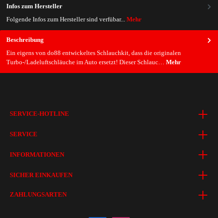
Infos zum Hersteller
Folgende Infos zum Hersteller sind verfübar...
Mehr
Beschreibung
Ein eigens von do88 entwickeltes Schlauchkit, dass die originalen
Turbo-/Ladeluftschläuche im Auto ersetzt! Dieser Schlauc…
Mehr
SERVICE-HOTLINE
SERVICE
INFORMATIONEN
SICHER EINKAUFEN
ZAHLUNGSARTEN