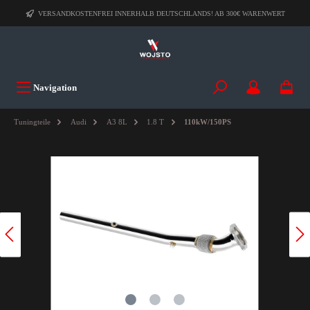
VERSANDKOSTENFREI INNERHALB DEUTSCHLANDS! AB 300€ WARENWERT
Navigation
Tuningteile
Audi
A3 8L
1.8 T
110kW/150PS