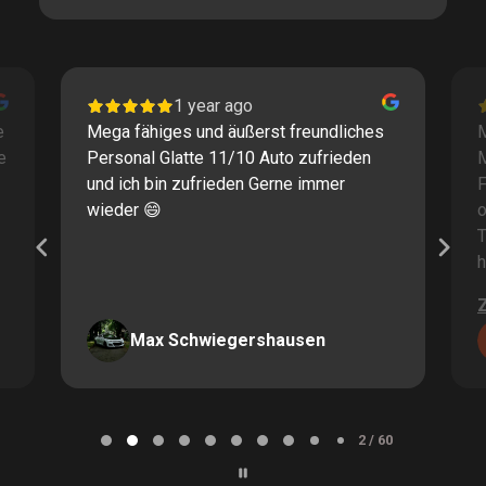
1 year ago
e
Mega fähiges und äußerst freundliches
M
e
Personal Glatte 11/10 Auto zufrieden
und ich bin zufrieden Gerne immer
F
wieder 😄
o
T
h
Max Schwiegershausen
Page
2
2 / 60
of