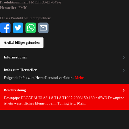
Produktnummer:
FMICPRO-DP-049-2
Hersteller:
FMIC
Dieses Produkt weiterempfehlen:
Artikel billiger gefunden
Informationen
Infos zum Hersteller
Folgende Infos zum Hersteller sind verfübar...
Mehr
Beschreibung
Downpipe DECAT AUDI A3 1.8 T1.8 T1997-2003150,180 psFWD Downpipe
ist ein wesentliches Element beim Tuning je…
Mehr