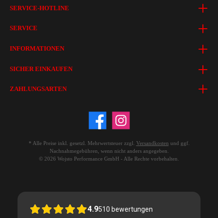
SERVICE-HOTLINE
SERVICE
INFORMATIONEN
SICHER EINKAUFEN
ZAHLUNGSARTEN
* Alle Preise inkl. gesetzl. Mehrwertsteuer zzgl.
Versandkosten
und ggf.
Nachnahmegebühren, wenn nicht anders angegeben.
© 2026 Wojsto Performance GmbH - Alle Rechte vorbehalten.
4.9
510
bewertungen