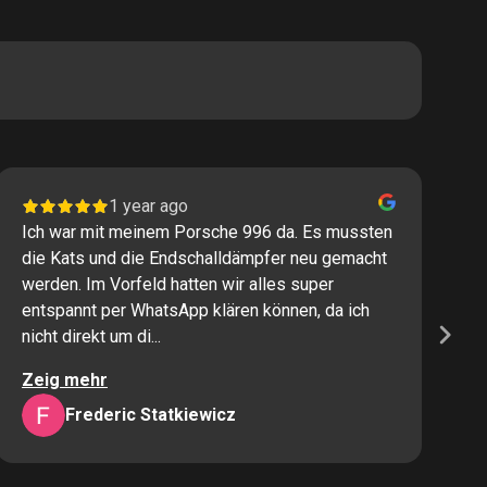
1 year ago
Ich war mit meinem Porsche 996 da. Es mussten
I
die Kats und die Endschalldämpfer neu gemacht
P
werden. Im Vorfeld hatten wir alles super
s
entspannt per WhatsApp klären können, da ich
M
nicht direkt um di...
K
Zeig mehr
Z
Frederic Statkiewicz