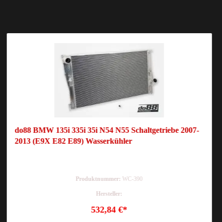
do88 BMW 135i 335i 35i N54 N55 Schaltgetriebe 2007-
2013 (E9X E82 E89) Wasserkühler
Produktnummer:
WC-390
Hersteller:
532,84 €*