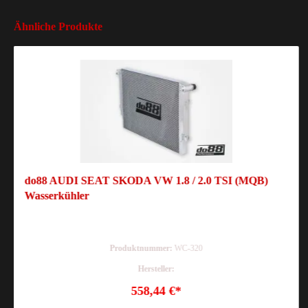
Ähnliche Produkte
do88 AUDI SEAT SKODA VW 1.8 / 2.0 TSI (MQB)
Wasserkühler
Produktnummer:
WC-320
Hersteller:
558,44 €*