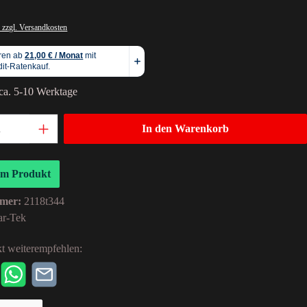
 zzgl. Versandkosten
 ca. 5-10 Werktage
In den Warenkorb
um Produkt
mer:
2118t344
ar-Tek
t weiterempfehlen: