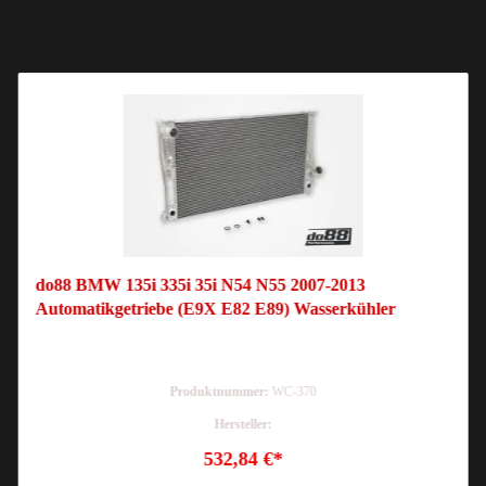
do88 BMW 135i 335i 35i N54 N55 2007-2013
Automatikgetriebe (E9X E82 E89) Wasserkühler
Produktnummer:
WC-370
Hersteller:
532,84 €*