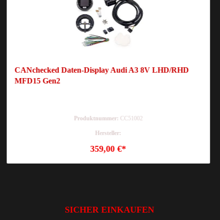
CANchecked Daten-Display Audi A3 8V LHD/RHD
MFD15 Gen2
Produktnummer:
CC51002
Hersteller:
359,00 €*
SICHER EINKAUFEN