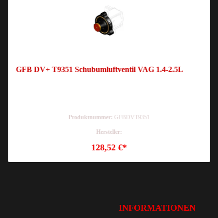
GFB DV+ T9351 Schubumluftventil VAG 1.4-2.5L
Produktnummer:
GFBDVT9351
Hersteller:
128,52 €*
INFORMATIONEN