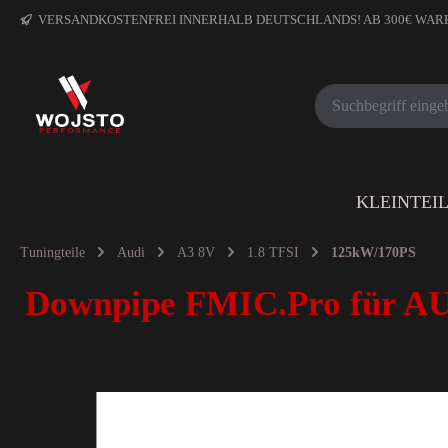
VERSANDKOSTENFREI INNERHALB DEUTSCHLANDS! AB 300€ WA
KLEINTEI
Tuningteile
Audi
A3 8V
1.8 TFSI
125kW/170PS
Downpipe FMIC.Pro für AU