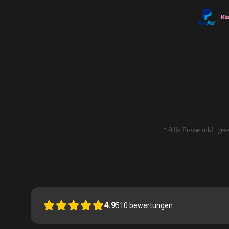
* Alle Preise inkl. ge
4.9
510
bewertungen