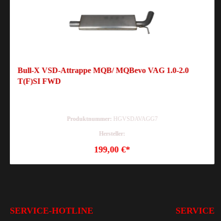
Bull-X VSD-Attrappe MQB/ MQBevo VAG 1.0-2.0
T(F)SI FWD
Produktnummer:
HGVSDAVAGG7
Hersteller:
199,00 €*
SERVICE-HOTLINE
SERVICE