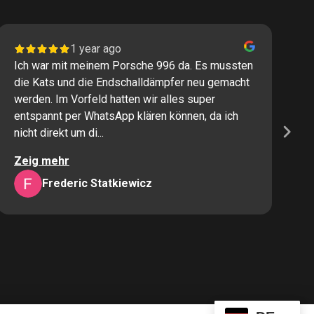
1 year ago
Ich war mit meinem Porsche 996 da. Es mussten
I
die Kats und die Endschalldämpfer neu gemacht
P
werden. Im Vorfeld hatten wir alles super
s
entspannt per WhatsApp klären können, da ich
M
nicht direkt um di...
K
Zeig mehr
Z
Frederic Statkiewicz