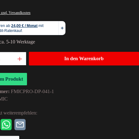
 zzgl. Versandkosten
 ca. 5-10 Werktage
In den Warenkorb
um Produkt
mer:
FMICPRO-DP-041-1
MIC
t weiterempfehlen: