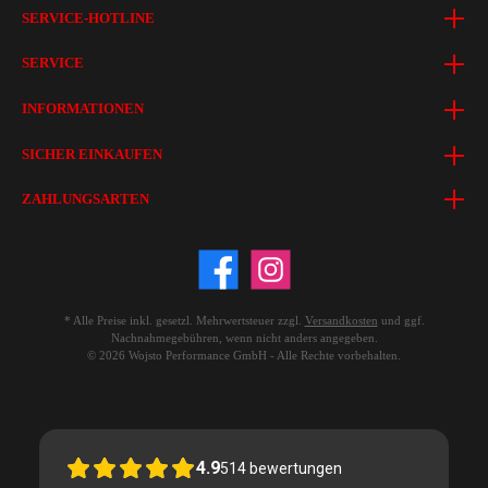
SERVICE-HOTLINE
SERVICE
INFORMATIONEN
SICHER EINKAUFEN
ZAHLUNGSARTEN
* Alle Preise inkl. gesetzl. Mehrwertsteuer zzgl.
Versandkosten
und ggf.
Nachnahmegebühren, wenn nicht anders angegeben.
© 2026 Wojsto Performance GmbH - Alle Rechte vorbehalten.
4.9
514
bewertungen