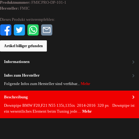
Produktnummer:
FMICPRO-DP-101-1
Hersteller:
FMIC
Dieses Produkt weiterempfehlen:
Artikel billiger gefunden
Informationen
Infos zum Hersteller
Folgende Infos zum Hersteller sind verfübar...
Mehr
Beschreibung
Downpipe BMW F20,F21 N55 135i,135ix 2014-2016 320 ps Downpipe ist
ein wesentliches Element beim Tuning jede…
Mehr