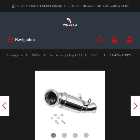
VERSANDKOSTENFREI INNERHALB DEUTSCHLANDS! AB 300€ WARENWERT
Navigation
Tuningteile
BMW
1er 3-Türig (Typ F21)
M135i
235kW/320PS