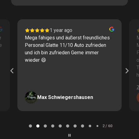
1 year ago
e
Mega fähiges und äußerst freundliches
M
e
Personal Glatte 11/10 Auto zufrieden
und ich bin zufrieden Gerne immer
F
wieder 😄
o
T
h
Max Schwiegershausen
Page
2
2 / 60
of