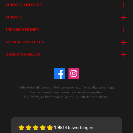
SERVICE-HOTLINE
SERVICE
INFORMATIONEN
SICHER EINKAUFEN
ZAHLUNGSARTEN
* Alle Preise inkl. gesetzl. Mehrwertsteuer zzgl.
Versandkosten
und ggf.
Nachnahmegebühren, wenn nicht anders angegeben.
© 2026 Wojsto Performance GmbH - Alle Rechte vorbehalten.
4.9
514
bewertungen