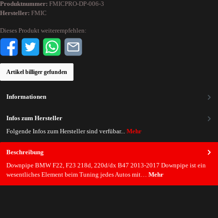
Produktnummer:
FMICPRO-DP-006-3
Hersteller:
FMIC
Dieses Produkt weiterempfehlen:
Artikel billiger gefunden
Informationen
Infos zum Hersteller
Folgende Infos zum Hersteller sind verfübar...
Mehr
Beschreibung
Downpipe BMW F22, F23 218d, 220d/dx B47 2013-2017 Downpipe ist ein
wesentliches Element beim Tuning jedes Autos mit…
Mehr