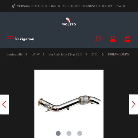
VERSANDKOSTENFREI INNERHALB DEUTSCHLANDS! AB 300€ WARENWERT
Navigation
Tuningteile
BMW
2er Cabriolet (Typ F23)
218d
100kW/136PS