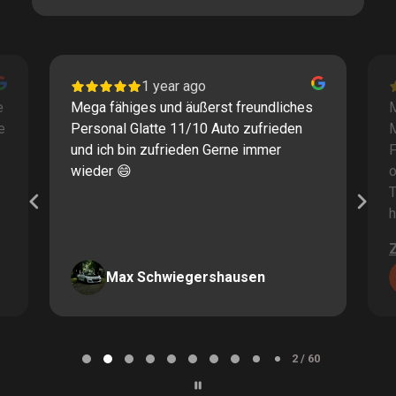
1 year ago
e
Mega fähiges und äußerst freundliches
M
e
Personal Glatte 11/10 Auto zufrieden
und ich bin zufrieden Gerne immer
F
wieder 😄
o
T
h
Max Schwiegershausen
Page
2
2 / 60
of