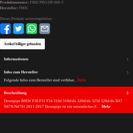
Produktnummer:
FMICPRO-DP-006-5
Hersteller:
FMIC
Dieses Produkt weiterempfehlen:
Artikel billiger gefunden
Informationen
Infos zum Hersteller
Folgende Infos zum Hersteller sind verfübar...
Mehr
Beschreibung
Downpipe BMW F30 F31 F34 316d 318d/dx 320d/dx 325d 328d/dx B47
N47N N47S1 2011-2017 Downpipe ist ein wesentliches E…
Mehr