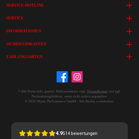
SERVICE-HOTLINE
SERVICE
INFORMATIONEN
SICHER EINKAUFEN
ZAHLUNGSARTEN
* Alle Preise inkl. gesetzl. Mehrwertsteuer zzgl.
Versandkosten
und ggf.
Nachnahmegebühren, wenn nicht anders angegeben.
© 2026 Wojsto Performance GmbH - Alle Rechte vorbehalten.
4.9
514
bewertungen