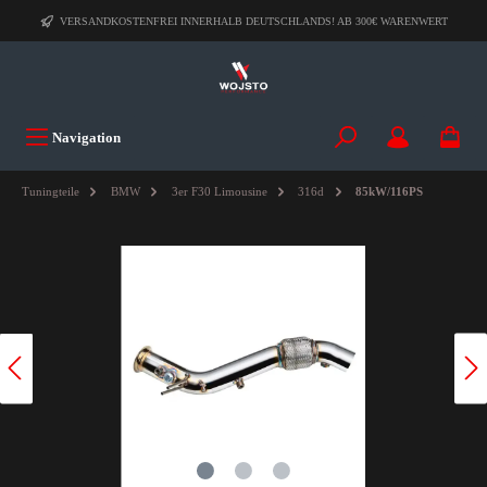
VERSANDKOSTENFREI INNERHALB DEUTSCHLANDS! AB 300€ WARENWERT
Navigation
Tuningteile
BMW
3er F30 Limousine
316d
85kW/116PS