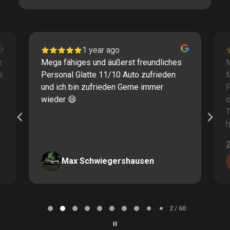
1 year ago
e
Mega fähiges und äußerst freundliches
M
e
Personal Glatte 11/10 Auto zufrieden
und ich bin zufrieden Gerne immer
F
wieder 😄
o
T
h
Max Schwiegershausen
Page
2
2 / 60
of