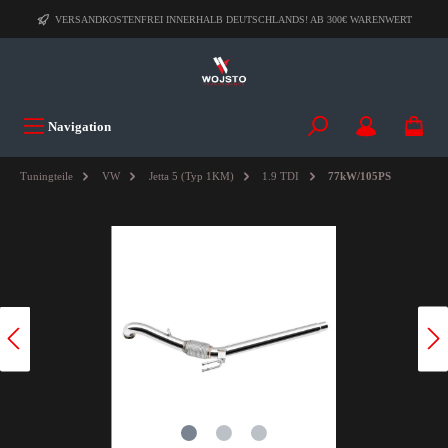
VERSANDKOSTENFREI INNERHALB DEUTSCHLANDS! AB 300€ WARENWERT
Navigation
Tuningteile
VW
Jetta 5 (Typ 1KM)
1.9 TDI
77kW/105PS