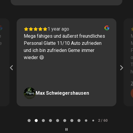
1 year ago
e
Mega fähiges und äußerst freundliches
M
e
Personal Glatte 11/10 Auto zufrieden
und ich bin zufrieden Gerne immer
F
wieder 😄
o
T
h
Max Schwiegershausen
Page
2
2 / 60
of