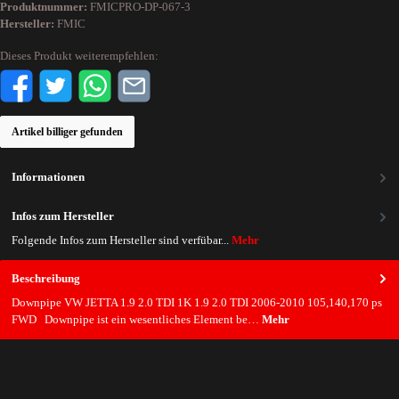
Produktnummer:
FMICPRO-DP-067-3
Hersteller:
FMIC
Dieses Produkt weiterempfehlen:
Artikel billiger gefunden
Informationen
Infos zum Hersteller
Folgende Infos zum Hersteller sind verfübar...
Mehr
Beschreibung
Downpipe VW JETTA 1.9 2.0 TDI 1K 1.9 2.0 TDI 2006-2010 105,140,170 ps
FWD Downpipe ist ein wesentliches Element be…
Mehr