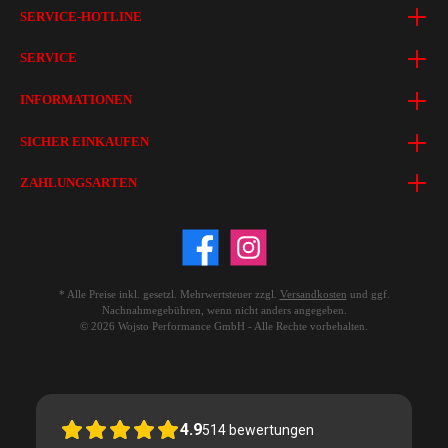
SERVICE-HOTLINE
SERVICE
INFORMATIONEN
SICHER EINKAUFEN
ZAHLUNGSARTEN
* Alle Preise inkl. gesetzl. Mehrwertsteuer zzgl.
Versandkosten
und ggf.
Nachnahmegebühren, wenn nicht anders angegeben.
© 2026 Wojsto Performance GmbH - Alle Rechte vorbehalten.
4.9
514
bewertungen