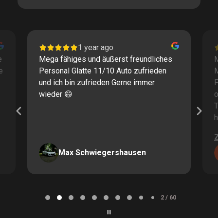
1 year ago
e
Mega fähiges und äußerst freundliches
M
e
Personal Glatte 11/10 Auto zufrieden
und ich bin zufrieden Gerne immer
F
wieder 😄
o
T
h
Max Schwiegershausen
Page
2
2 / 60
of