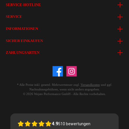
SERVICE-HOTLINE
SERVICE
INFORMATIONEN
SICHER EINKAUFEN
ZAHLUNGSARTEN
* Alle Preise inkl. gesetzl. Mehrwertsteuer zzgl.
Versandkosten
und ggf.
Nachnahmegebühren, wenn nicht anders angegeben.
© 2026 Wojsto Performance GmbH - Alle Rechte vorbehalten.
4.9
510
bewertungen