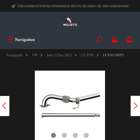
VERSANDKOSTENFREI INNERHALB DEUTSCHLANDS! AB 300€ WARENWERT
Navigation
Tuningteile
VW
Jetta 3 (Typ 1K2)
2.0 TFSI
147kW/200PS