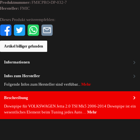
Produktnummer:
FMICPRO-DP-032-7
Hersteller:
FMIC
Dieses Produkt weiterempfehlen:
Artikel billiger gefunden
Informationen
Infos zum Hersteller
Folgende Infos zum Hersteller sind verfübar...
Mehr
Beschreibung
Downpipe für VOLKSWAGEN Jetta 2.0 TSI Mk5 2006-2014 Downpipe ist ein
wesentliches Element beim Tuning jedes Auto…
Mehr